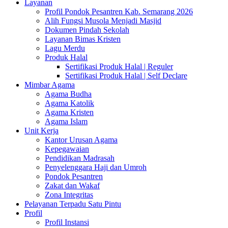
Layanan
Profil Pondok Pesantren Kab. Semarang 2026
Alih Fungsi Musola Menjadi Masjid
Dokumen Pindah Sekolah
Layanan Bimas Kristen
Lagu Merdu
Produk Halal
Sertifikasi Produk Halal | Reguler
Sertifikasi Produk Halal | Self Declare
Mimbar Agama
Agama Budha
Agama Katolik
Agama Kristen
Agama Islam
Unit Kerja
Kantor Urusan Agama
Kepegawaian
Pendidikan Madrasah
Penyelenggara Haji dan Umroh
Pondok Pesantren
Zakat dan Wakaf
Zona Integritas
Pelayanan Terpadu Satu Pintu
Profil
Profil Instansi