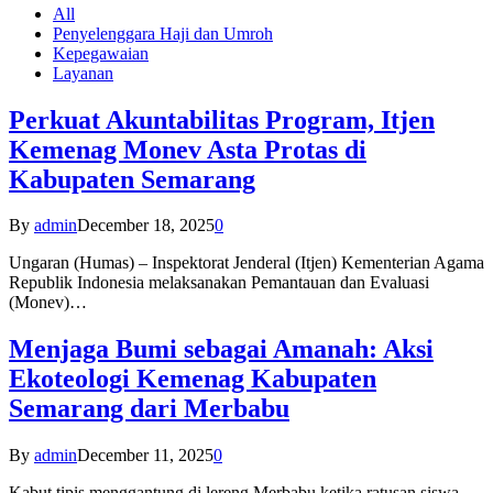
All
Penyelenggara Haji dan Umroh
Kepegawaian
Layanan
Perkuat Akuntabilitas Program, Itjen
Kemenag Monev Asta Protas di
Kabupaten Semarang
By
admin
December 18, 2025
0
Ungaran (Humas) – Inspektorat Jenderal (Itjen) Kementerian Agama
Republik Indonesia melaksanakan Pemantauan dan Evaluasi
(Monev)…
Menjaga Bumi sebagai Amanah: Aksi
Ekoteologi Kemenag Kabupaten
Semarang dari Merbabu
By
admin
December 11, 2025
0
Kabut tipis menggantung di lereng Merbabu ketika ratusan siswa-