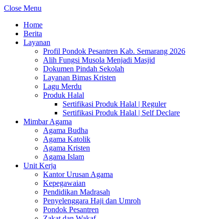
Close Menu
Home
Berita
Layanan
Profil Pondok Pesantren Kab. Semarang 2026
Alih Fungsi Musola Menjadi Masjid
Dokumen Pindah Sekolah
Layanan Bimas Kristen
Lagu Merdu
Produk Halal
Sertifikasi Produk Halal | Reguler
Sertifikasi Produk Halal | Self Declare
Mimbar Agama
Agama Budha
Agama Katolik
Agama Kristen
Agama Islam
Unit Kerja
Kantor Urusan Agama
Kepegawaian
Pendidikan Madrasah
Penyelenggara Haji dan Umroh
Pondok Pesantren
Zakat dan Wakaf