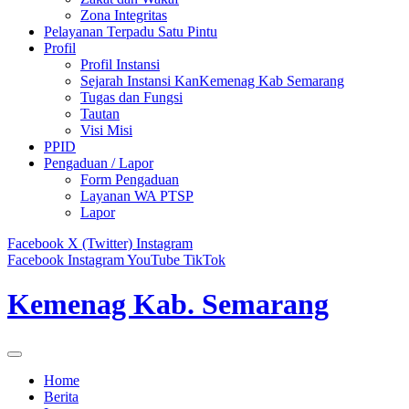
Zona Integritas
Pelayanan Terpadu Satu Pintu
Profil
Profil Instansi
Sejarah Instansi KanKemenag Kab Semarang
Tugas dan Fungsi
Tautan
Visi Misi
PPID
Pengaduan / Lapor
Form Pengaduan
Layanan WA PTSP
Lapor
Facebook
X (Twitter)
Instagram
Facebook
Instagram
YouTube
TikTok
Kemenag Kab. Semarang
Home
Berita