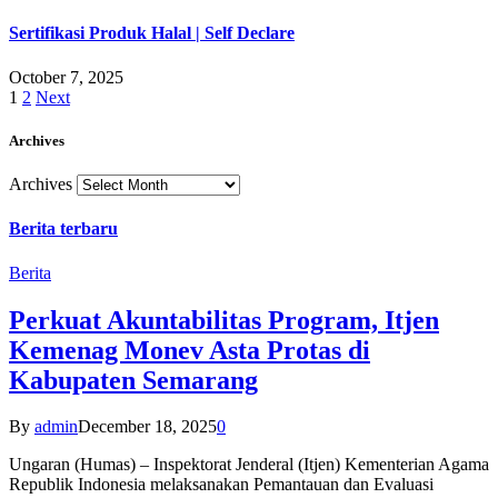
Sertifikasi Produk Halal | Self Declare
October 7, 2025
1
2
Next
Archives
Archives
Berita terbaru
Berita
Perkuat Akuntabilitas Program, Itjen
Kemenag Monev Asta Protas di
Kabupaten Semarang
By
admin
December 18, 2025
0
Ungaran (Humas) – Inspektorat Jenderal (Itjen) Kementerian Agama
Republik Indonesia melaksanakan Pemantauan dan Evaluasi