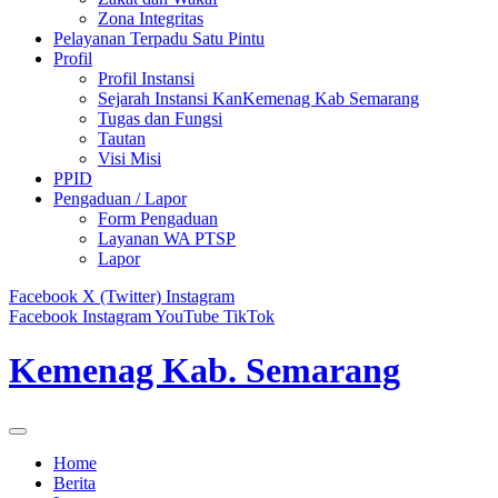
Zona Integritas
Pelayanan Terpadu Satu Pintu
Profil
Profil Instansi
Sejarah Instansi KanKemenag Kab Semarang
Tugas dan Fungsi
Tautan
Visi Misi
PPID
Pengaduan / Lapor
Form Pengaduan
Layanan WA PTSP
Lapor
Facebook
X (Twitter)
Instagram
Facebook
Instagram
YouTube
TikTok
Kemenag Kab. Semarang
Home
Berita