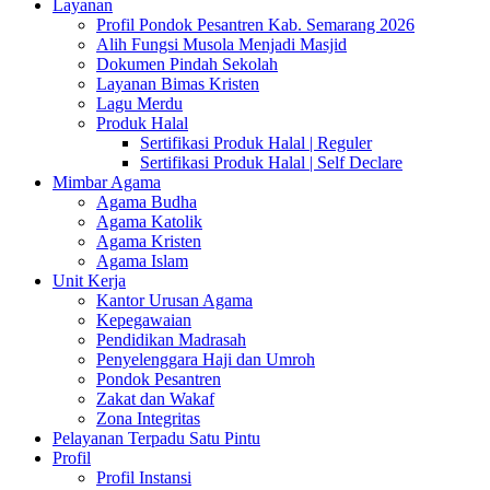
Layanan
Profil Pondok Pesantren Kab. Semarang 2026
Alih Fungsi Musola Menjadi Masjid
Dokumen Pindah Sekolah
Layanan Bimas Kristen
Lagu Merdu
Produk Halal
Sertifikasi Produk Halal | Reguler
Sertifikasi Produk Halal | Self Declare
Mimbar Agama
Agama Budha
Agama Katolik
Agama Kristen
Agama Islam
Unit Kerja
Kantor Urusan Agama
Kepegawaian
Pendidikan Madrasah
Penyelenggara Haji dan Umroh
Pondok Pesantren
Zakat dan Wakaf
Zona Integritas
Pelayanan Terpadu Satu Pintu
Profil
Profil Instansi