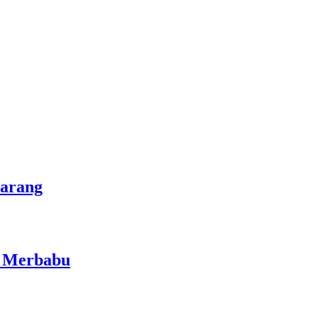
marang
i Merbabu