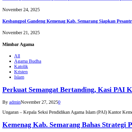
November 24, 2025
Kesbangpol Gandeng Kemenag Kab. Semarang Siapkan Pesantr
November 21, 2025
Mimbar
Agama
All
Agama Budha
Katolik
Kristen
Islam
Perkuat Semangat Bertanding, Kasi PAI 
By
admin
November 27, 2025
0
Ungaran – Kepala Seksi Pendidikan Agama Islam (PAI) Kantor K
Kemenag Kab. Semarang Bahas Strategi P