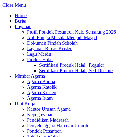
Close Menu
Home
Berita
Layanan
Profil Pondok Pesantren Kab. Semarang 2026
Alih Fungsi Musola Menjadi Masjid
Dokumen Pindah Sekolah
Layanan Bimas Kristen
Lagu Merdu
Produk Halal
Sertifikasi Produk Halal | Reguler
Sertifikasi Produk Halal | Self Declare
Mimbar Agama
Agama Budha
Agama Katolik
Agama Kristen
Agama Islam
Unit Kerja
Kantor Urusan Agama
Kepegawaian
Pendidikan Madrasah
Penyelenggara Haji dan Umroh
Pondok Pesantren
Zakat dan Wakaf