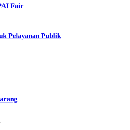
PAI Fair
uk Pelayanan Publik
marang
…