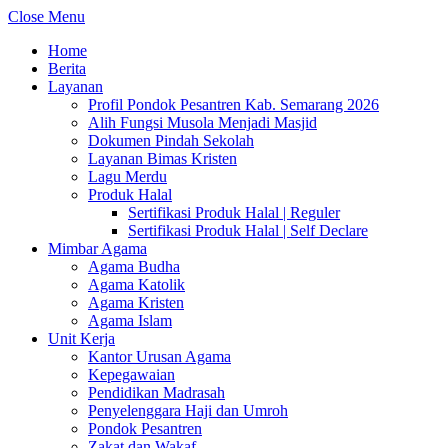
Close Menu
Home
Berita
Layanan
Profil Pondok Pesantren Kab. Semarang 2026
Alih Fungsi Musola Menjadi Masjid
Dokumen Pindah Sekolah
Layanan Bimas Kristen
Lagu Merdu
Produk Halal
Sertifikasi Produk Halal | Reguler
Sertifikasi Produk Halal | Self Declare
Mimbar Agama
Agama Budha
Agama Katolik
Agama Kristen
Agama Islam
Unit Kerja
Kantor Urusan Agama
Kepegawaian
Pendidikan Madrasah
Penyelenggara Haji dan Umroh
Pondok Pesantren
Zakat dan Wakaf