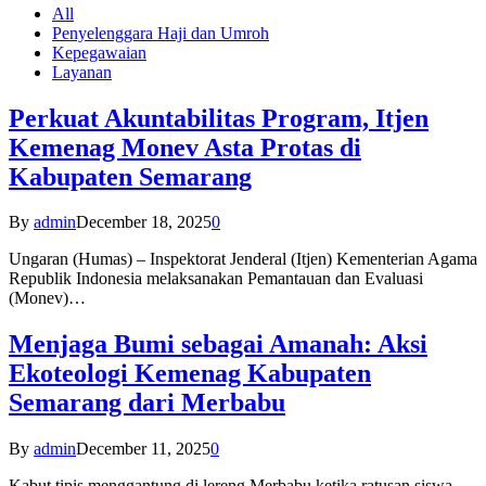
All
Penyelenggara Haji dan Umroh
Kepegawaian
Layanan
Perkuat Akuntabilitas Program, Itjen
Kemenag Monev Asta Protas di
Kabupaten Semarang
By
admin
December 18, 2025
0
Ungaran (Humas) – Inspektorat Jenderal (Itjen) Kementerian Agama
Republik Indonesia melaksanakan Pemantauan dan Evaluasi
(Monev)…
Menjaga Bumi sebagai Amanah: Aksi
Ekoteologi Kemenag Kabupaten
Semarang dari Merbabu
By
admin
December 11, 2025
0
Kabut tipis menggantung di lereng Merbabu ketika ratusan siswa-