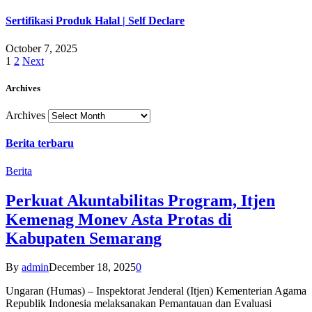
Sertifikasi Produk Halal | Self Declare
October 7, 2025
1
2
Next
Archives
Archives
Berita terbaru
Berita
Perkuat Akuntabilitas Program, Itjen
Kemenag Monev Asta Protas di
Kabupaten Semarang
By
admin
December 18, 2025
0
Ungaran (Humas) – Inspektorat Jenderal (Itjen) Kementerian Agama
Republik Indonesia melaksanakan Pemantauan dan Evaluasi