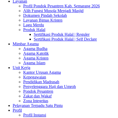
Layanan
Profil Pondok Pesantren Kab. Semarang 2026
Alih Fungsi Musola Menjadi Masjid
Dokumen Pindah Sekolah
Layanan Bimas Kristen
Lagu Merdu
Produk Halal
Sertifikasi Produk Halal | Reguler
Sertifikasi Produk Halal | Self Declare
Mimbar Agama
Agama Budha
Agama Katolik
Agama Kristen
Agama Islam
Unit Kerja
Kantor Urusan Agama
Kepegawaian
Pendidikan Madrasah
Penyelenggara Haji dan Umroh
Pondok Pesantren
Zakat dan Wakaf
Zona Integritas
Pelayanan Terpadu Satu Pintu
Profil
Profil Instansi