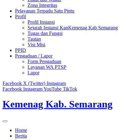
Zona Integritas
Pelayanan Terpadu Satu Pintu
Profil
Profil Instansi
Sejarah Instansi KanKemenag Kab Semarang
Tugas dan Fungsi
Tautan
Visi Misi
PPID
Pengaduan / Lapor
Form Pengaduan
Layanan WA PTSP
Lapor
Facebook
X (Twitter)
Instagram
Facebook
Instagram
YouTube
TikTok
Kemenag Kab. Semarang
Home
Berita