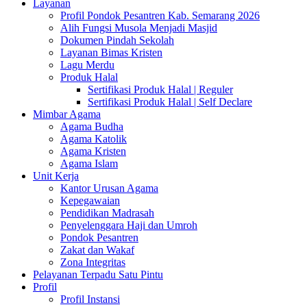
Layanan
Profil Pondok Pesantren Kab. Semarang 2026
Alih Fungsi Musola Menjadi Masjid
Dokumen Pindah Sekolah
Layanan Bimas Kristen
Lagu Merdu
Produk Halal
Sertifikasi Produk Halal | Reguler
Sertifikasi Produk Halal | Self Declare
Mimbar Agama
Agama Budha
Agama Katolik
Agama Kristen
Agama Islam
Unit Kerja
Kantor Urusan Agama
Kepegawaian
Pendidikan Madrasah
Penyelenggara Haji dan Umroh
Pondok Pesantren
Zakat dan Wakaf
Zona Integritas
Pelayanan Terpadu Satu Pintu
Profil
Profil Instansi