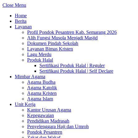
Close Menu
Home
Berita
Layanan
Profil Pondok Pesantren Kab. Semarang 2026
Alih Fungsi Musola Menjadi Masjid
Dokumen Pindah Sekolah
Layanan Bimas Kristen
Lagu Merdu
Produk Halal
Sertifikasi Produk Halal | Reguler
Sertifikasi Produk Halal | Self Declare
Mimbar Agama
Agama Budha
Agama Katolik
Agama Kristen
Agama Islam
Unit Kerja
Kantor Urusan Agama
Kepegawaian
Pendidikan Madrasah
Penyelenggara Haji dan Umroh
Pondok Pesantren
Zakat dan Wakaf