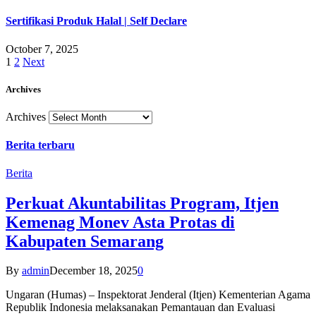
Sertifikasi Produk Halal | Self Declare
October 7, 2025
1
2
Next
Archives
Archives
Berita terbaru
Berita
Perkuat Akuntabilitas Program, Itjen
Kemenag Monev Asta Protas di
Kabupaten Semarang
By
admin
December 18, 2025
0
Ungaran (Humas) – Inspektorat Jenderal (Itjen) Kementerian Agama
Republik Indonesia melaksanakan Pemantauan dan Evaluasi