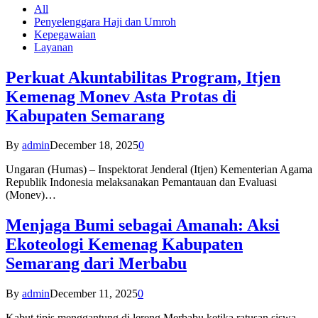
All
Penyelenggara Haji dan Umroh
Kepegawaian
Layanan
Perkuat Akuntabilitas Program, Itjen
Kemenag Monev Asta Protas di
Kabupaten Semarang
By
admin
December 18, 2025
0
Ungaran (Humas) – Inspektorat Jenderal (Itjen) Kementerian Agama
Republik Indonesia melaksanakan Pemantauan dan Evaluasi
(Monev)…
Menjaga Bumi sebagai Amanah: Aksi
Ekoteologi Kemenag Kabupaten
Semarang dari Merbabu
By
admin
December 11, 2025
0
Kabut tipis menggantung di lereng Merbabu ketika ratusan siswa-