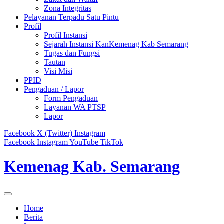
Zona Integritas
Pelayanan Terpadu Satu Pintu
Profil
Profil Instansi
Sejarah Instansi KanKemenag Kab Semarang
Tugas dan Fungsi
Tautan
Visi Misi
PPID
Pengaduan / Lapor
Form Pengaduan
Layanan WA PTSP
Lapor
Facebook
X (Twitter)
Instagram
Facebook
Instagram
YouTube
TikTok
Kemenag Kab. Semarang
Home
Berita