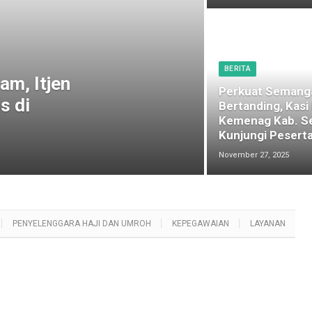
BERITA
am, Itjen
Perkuat Semang
s di
Bertanding, Kasi
Kemenag Kab. S
Kunjungi Peserta
November 27, 2025
PENYELENGGARA HAJI DAN UMROH
KEPEGAWAIAN
LAYANAN