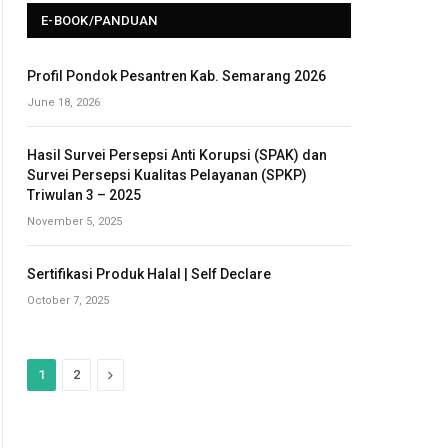
E-BOOK/PANDUAN
Profil Pondok Pesantren Kab. Semarang 2026
June 18, 2026
Hasil Survei Persepsi Anti Korupsi (SPAK) dan
Survei Persepsi Kualitas Pelayanan (SPKP)
Triwulan 3 – 2025
November 5, 2025
Sertifikasi Produk Halal | Self Declare
October 7, 2025
N
1
2
e
x