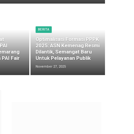
BERITA
at
Optimalisasi Formasi PPPK
 PAI
2025: ASN Kemenag Resmi
emarang
Dilantik, Semangat Baru
 PAI Fair
Untuk Pelayanan Publik
November 27, 2025