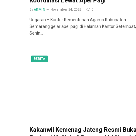
Koordinasi Lewat Apel Pagi
By
ADMIN
November 24, 2025
0
Ungaran – Kantor Kementerian Agama Kabupaten
Semarang gelar apel pagi di Halaman Kantor Setempat,
Senin…
BERITA
Kakanwil Kemenag Jateng Resmi Buk