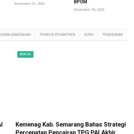
BPOM
November 21, 2025
November 20, 2025
IDIKAN MADRASAH
PONDOK PESANTREN
GURU
PENDIDIKAN
BERITA
I
Kemenag Kab. Semarang Bahas Strategi
Percepatan Pencairan TPG PAI Akhir