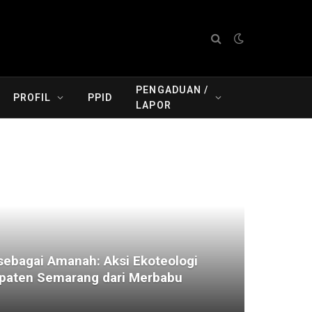
PENGADUAN /
PROFIL
PPID
LAPOR
ebagai Amanah: Aksi Ekoteologi
aten Semarang dari Merbabu