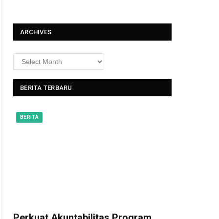
t
ARCHIVES
BERITA TERBARU
BERITA
Perkuat Akuntabilitas Program,