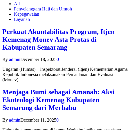
All
Penyelenggara Haji dan Umroh
Kepegawaian
Layanan
Perkuat Akuntabilitas Program, Itjen
Kemenag Monev Asta Protas di
Kabupaten Semarang
By
admin
December 18, 2025
0
Ungaran (Humas) – Inspektorat Jenderal (Itjen) Kementerian Agama
Republik Indonesia melaksanakan Pemantauan dan Evaluasi
(Monev)…
Menjaga Bumi sebagai Amanah: Aksi
Ekoteologi Kemenag Kabupaten
Semarang dari Merbabu
By
admin
December 11, 2025
0
Kabut tipis menggantung di lereng Merbabu ketika ratusan siswa-