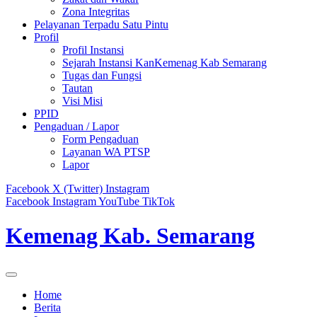
Zona Integritas
Pelayanan Terpadu Satu Pintu
Profil
Profil Instansi
Sejarah Instansi KanKemenag Kab Semarang
Tugas dan Fungsi
Tautan
Visi Misi
PPID
Pengaduan / Lapor
Form Pengaduan
Layanan WA PTSP
Lapor
Facebook
X (Twitter)
Instagram
Facebook
Instagram
YouTube
TikTok
Kemenag Kab. Semarang
Home
Berita