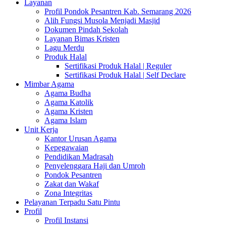
Layanan
Profil Pondok Pesantren Kab. Semarang 2026
Alih Fungsi Musola Menjadi Masjid
Dokumen Pindah Sekolah
Layanan Bimas Kristen
Lagu Merdu
Produk Halal
Sertifikasi Produk Halal | Reguler
Sertifikasi Produk Halal | Self Declare
Mimbar Agama
Agama Budha
Agama Katolik
Agama Kristen
Agama Islam
Unit Kerja
Kantor Urusan Agama
Kepegawaian
Pendidikan Madrasah
Penyelenggara Haji dan Umroh
Pondok Pesantren
Zakat dan Wakaf
Zona Integritas
Pelayanan Terpadu Satu Pintu
Profil
Profil Instansi