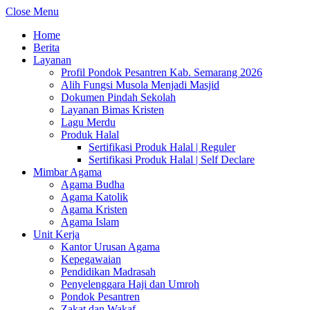
Close Menu
Home
Berita
Layanan
Profil Pondok Pesantren Kab. Semarang 2026
Alih Fungsi Musola Menjadi Masjid
Dokumen Pindah Sekolah
Layanan Bimas Kristen
Lagu Merdu
Produk Halal
Sertifikasi Produk Halal | Reguler
Sertifikasi Produk Halal | Self Declare
Mimbar Agama
Agama Budha
Agama Katolik
Agama Kristen
Agama Islam
Unit Kerja
Kantor Urusan Agama
Kepegawaian
Pendidikan Madrasah
Penyelenggara Haji dan Umroh
Pondok Pesantren
Zakat dan Wakaf