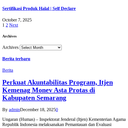
Sertifikasi Produk Halal | Self Declare
October 7, 2025
1
2
Next
Archives
Archives
Berita terbaru
Berita
Perkuat Akuntabilitas Program, Itjen
Kemenag Monev Asta Protas di
Kabupaten Semarang
By
admin
December 18, 2025
0
Ungaran (Humas) – Inspektorat Jenderal (Itjen) Kementerian Agama
Republik Indonesia melaksanakan Pemantauan dan Evaluasi