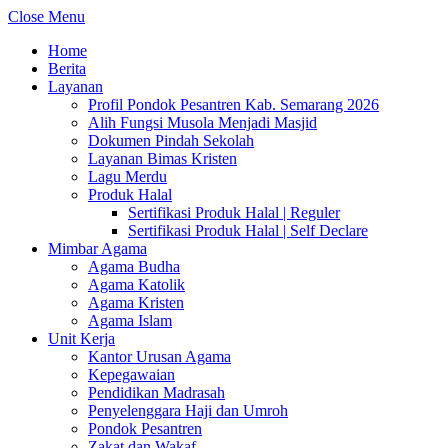
Close Menu
Home
Berita
Layanan
Profil Pondok Pesantren Kab. Semarang 2026
Alih Fungsi Musola Menjadi Masjid
Dokumen Pindah Sekolah
Layanan Bimas Kristen
Lagu Merdu
Produk Halal
Sertifikasi Produk Halal | Reguler
Sertifikasi Produk Halal | Self Declare
Mimbar Agama
Agama Budha
Agama Katolik
Agama Kristen
Agama Islam
Unit Kerja
Kantor Urusan Agama
Kepegawaian
Pendidikan Madrasah
Penyelenggara Haji dan Umroh
Pondok Pesantren
Zakat dan Wakaf