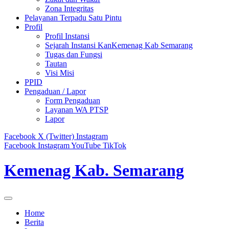
Zona Integritas
Pelayanan Terpadu Satu Pintu
Profil
Profil Instansi
Sejarah Instansi KanKemenag Kab Semarang
Tugas dan Fungsi
Tautan
Visi Misi
PPID
Pengaduan / Lapor
Form Pengaduan
Layanan WA PTSP
Lapor
Facebook
X (Twitter)
Instagram
Facebook
Instagram
YouTube
TikTok
Kemenag Kab. Semarang
Home
Berita