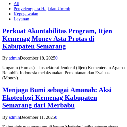
All
Penyelenggara Haji dan Umroh
Kepegawaian
Layanan
Perkuat Akuntabilitas Program, Itjen
Kemenag Monev Asta Protas di
Kabupaten Semarang
By
admin
December 18, 2025
0
Ungaran (Humas) – Inspektorat Jenderal (Itjen) Kementerian Agama
Republik Indonesia melaksanakan Pemantauan dan Evaluasi
(Monev)…
Menjaga Bumi sebagai Amanah: Aksi
Ekoteologi Kemenag Kabupaten
Semarang dari Merbabu
By
admin
December 11, 2025
0
Kabut tipis menggantung di lereng Merbabu ketika ratusan siswa-