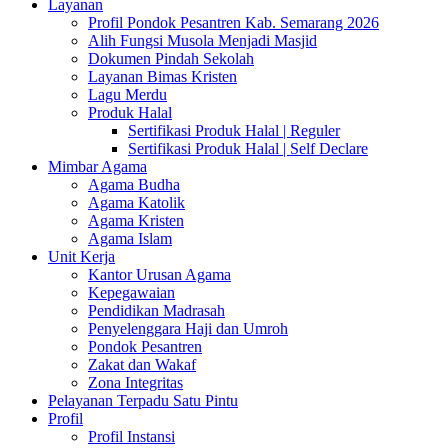
Layanan
Profil Pondok Pesantren Kab. Semarang 2026
Alih Fungsi Musola Menjadi Masjid
Dokumen Pindah Sekolah
Layanan Bimas Kristen
Lagu Merdu
Produk Halal
Sertifikasi Produk Halal | Reguler
Sertifikasi Produk Halal | Self Declare
Mimbar Agama
Agama Budha
Agama Katolik
Agama Kristen
Agama Islam
Unit Kerja
Kantor Urusan Agama
Kepegawaian
Pendidikan Madrasah
Penyelenggara Haji dan Umroh
Pondok Pesantren
Zakat dan Wakaf
Zona Integritas
Pelayanan Terpadu Satu Pintu
Profil
Profil Instansi