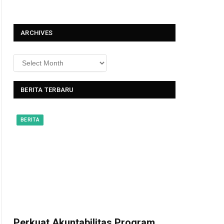
t
ARCHIVES
BERITA TERBARU
BERITA
Perkuat Akuntabilitas Program,