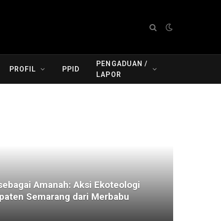
PENGADUAN /
PROFIL
PPID
LAPOR
ebagai Amanah: Aksi Ekoteologi
aten Semarang dari Merbabu