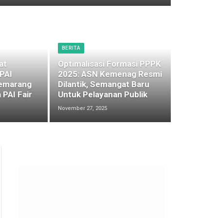
BERITA
at
Optimalisasi Formasi PPPK
 PAI
2025: ASN Kemenag Resmi
emarang
Dilantik, Semangat Baru
 PAI Fair
Untuk Pelayanan Publik
November 27, 2025