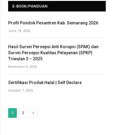
E-BOOK/PANDUAN
Profil Pondok Pesantren Kab. Semarang 2026
June 18, 2026
Hasil Survei Persepsi Anti Korupsi (SPAK) dan
Survei Persepsi Kualitas Pelayanan (SPKP)
Triwulan 3 – 2025
November 5, 2025
Sertifikasi Produk Halal | Self Declare
October 7, 2025
N
1
2
e
x