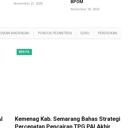
BPOM
November 21, 2025
November 20, 2025
IDIKAN MADRASAH
PONDOK PESANTREN
GURU
PENDIDIKAN
BERITA
I
Kemenag Kab. Semarang Bahas Strategi
Percepatan Pencairan TPG PAI Akhir