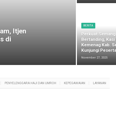
BERITA
am, Itjen
Perkuat Semang
s di
Bertanding, Kasi
Kemenag Kab. S
Kunjungi Peserta
November 27, 2025
PENYELENGGARA HAJI DAN UMROH
KEPEGAWAIAN
LAYANAN