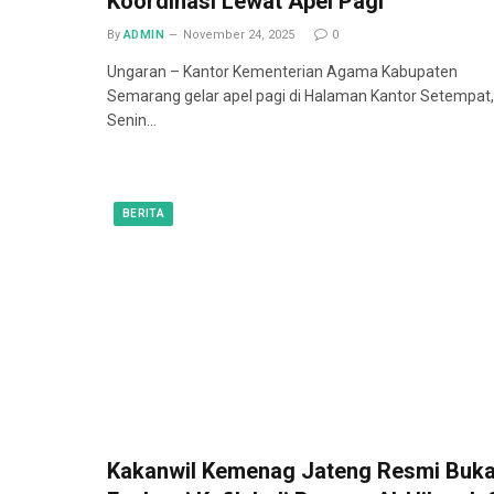
Koordinasi Lewat Apel Pagi
By
ADMIN
November 24, 2025
0
Ungaran – Kantor Kementerian Agama Kabupaten
Semarang gelar apel pagi di Halaman Kantor Setempat,
Senin…
BERITA
Kakanwil Kemenag Jateng Resmi Buk