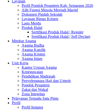
Layanan
Profil Pondok Pesantren Kab. Semarang 2026
Alih Fungsi Musola Menjadi Masjid
Dokumen Pindah Sekolah
Layanan Bimas Kristen
Lagu Merdu
Produk Halal
Sertifikasi Produk Halal | Reguler
Sertifikasi Produk Halal | Self Declare
Mimbar Agama
Agama Budha
Agama Katolik
Agama Kristen
Agama Islam
Unit Kerja
Kantor Urusan Agama
Kepegawaian
Pendidikan Madrasah
Penyelenggara Haji dan Umroh
Pondok Pesantren
Zakat dan Wakaf
Zona Integritas
Pelayanan Terpadu Satu Pintu
Profil
Profil Instansi