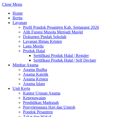
Close Menu
Home
Berita
Layanan
Profil Pondok Pesantren Kab. Semarang 2026
Alih Fungsi Musola Menjadi Masjid
Dokumen Pindah Sekolah
Layanan Bimas Kristen
Lagu Merdu
Produk Halal
Sertifikasi Produk Halal | Reguler
Sertifikasi Produk Halal | Self Declare
Mimbar Agama
Agama Budha
Agama Katolik
Agama Kristen
Agama Islam
Unit Kerja
Kantor Urusan Agama
Kepegawaian
Pendidikan Madrasah
Penyelenggara Haji dan Umroh
Pondok Pesantren
Zakat dan Wakaf