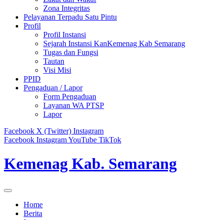
Zona Integritas
Pelayanan Terpadu Satu Pintu
Profil
Profil Instansi
Sejarah Instansi KanKemenag Kab Semarang
Tugas dan Fungsi
Tautan
Visi Misi
PPID
Pengaduan / Lapor
Form Pengaduan
Layanan WA PTSP
Lapor
Facebook
X (Twitter)
Instagram
Facebook
Instagram
YouTube
TikTok
Kemenag Kab. Semarang
Home
Berita