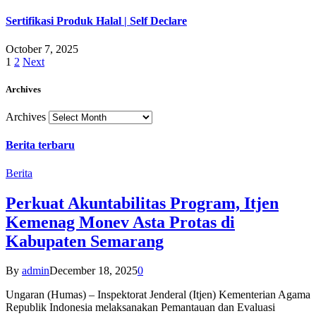
Sertifikasi Produk Halal | Self Declare
October 7, 2025
1
2
Next
Archives
Archives
Berita terbaru
Berita
Perkuat Akuntabilitas Program, Itjen
Kemenag Monev Asta Protas di
Kabupaten Semarang
By
admin
December 18, 2025
0
Ungaran (Humas) – Inspektorat Jenderal (Itjen) Kementerian Agama
Republik Indonesia melaksanakan Pemantauan dan Evaluasi