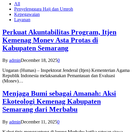
All
Penyelenggara Haji dan Umroh
Kepegawaian
Layanan
Perkuat Akuntabilitas Program, Itjen
Kemenag Monev Asta Protas di
Kabupaten Semarang
By
admin
December 18, 2025
0
Ungaran (Humas) – Inspektorat Jenderal (Itjen) Kementerian Agama
Republik Indonesia melaksanakan Pemantauan dan Evaluasi
(Monev)…
Menjaga Bumi sebagai Amanah: Aksi
Ekoteologi Kemenag Kabupaten
Semarang dari Merbabu
By
admin
December 11, 2025
0
Kabut tipis menggantung di lereng Merbabu ketika ratusan siswa-