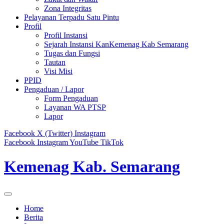
Zona Integritas
Pelayanan Terpadu Satu Pintu
Profil
Profil Instansi
Sejarah Instansi KanKemenag Kab Semarang
Tugas dan Fungsi
Tautan
Visi Misi
PPID
Pengaduan / Lapor
Form Pengaduan
Layanan WA PTSP
Lapor
Facebook
X (Twitter)
Instagram
Facebook
Instagram
YouTube
TikTok
Kemenag Kab. Semarang
Home
Berita