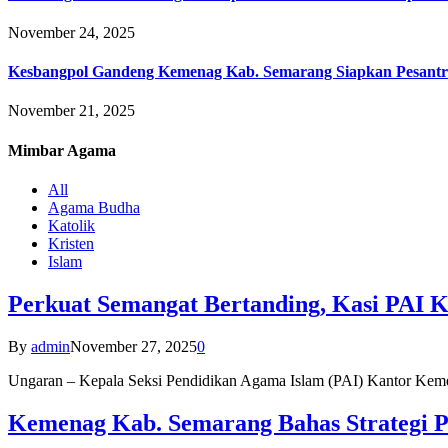
November 24, 2025
Kesbangpol Gandeng Kemenag Kab. Semarang Siapkan Pesantr
November 21, 2025
Mimbar
Agama
All
Agama Budha
Katolik
Kristen
Islam
Perkuat Semangat Bertanding, Kasi PAI 
By
admin
November 27, 2025
0
Ungaran – Kepala Seksi Pendidikan Agama Islam (PAI) Kantor K
Kemenag Kab. Semarang Bahas Strategi P