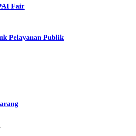
PAI Fair
uk Pelayanan Publik
marang
…