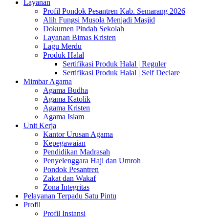
Layanan
Profil Pondok Pesantren Kab. Semarang 2026
Alih Fungsi Musola Menjadi Masjid
Dokumen Pindah Sekolah
Layanan Bimas Kristen
Lagu Merdu
Produk Halal
Sertifikasi Produk Halal | Reguler
Sertifikasi Produk Halal | Self Declare
Mimbar Agama
Agama Budha
Agama Katolik
Agama Kristen
Agama Islam
Unit Kerja
Kantor Urusan Agama
Kepegawaian
Pendidikan Madrasah
Penyelenggara Haji dan Umroh
Pondok Pesantren
Zakat dan Wakaf
Zona Integritas
Pelayanan Terpadu Satu Pintu
Profil
Profil Instansi