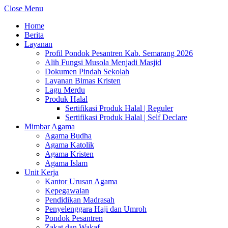
Close Menu
Home
Berita
Layanan
Profil Pondok Pesantren Kab. Semarang 2026
Alih Fungsi Musola Menjadi Masjid
Dokumen Pindah Sekolah
Layanan Bimas Kristen
Lagu Merdu
Produk Halal
Sertifikasi Produk Halal | Reguler
Sertifikasi Produk Halal | Self Declare
Mimbar Agama
Agama Budha
Agama Katolik
Agama Kristen
Agama Islam
Unit Kerja
Kantor Urusan Agama
Kepegawaian
Pendidikan Madrasah
Penyelenggara Haji dan Umroh
Pondok Pesantren
Zakat dan Wakaf