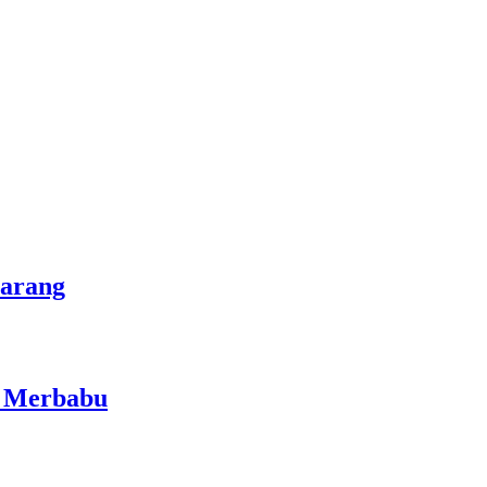
marang
i Merbabu