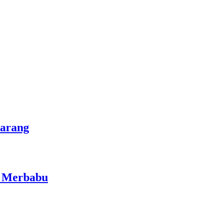
marang
i Merbabu