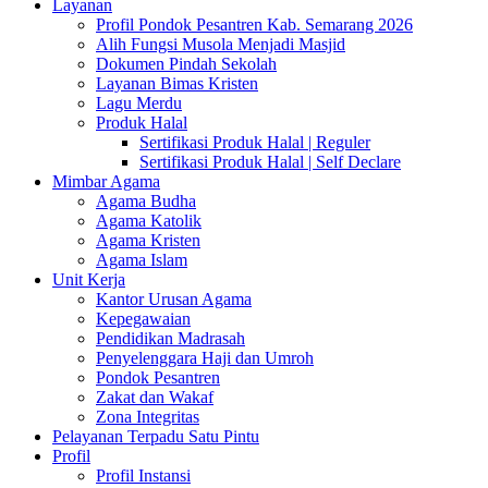
Layanan
Profil Pondok Pesantren Kab. Semarang 2026
Alih Fungsi Musola Menjadi Masjid
Dokumen Pindah Sekolah
Layanan Bimas Kristen
Lagu Merdu
Produk Halal
Sertifikasi Produk Halal | Reguler
Sertifikasi Produk Halal | Self Declare
Mimbar Agama
Agama Budha
Agama Katolik
Agama Kristen
Agama Islam
Unit Kerja
Kantor Urusan Agama
Kepegawaian
Pendidikan Madrasah
Penyelenggara Haji dan Umroh
Pondok Pesantren
Zakat dan Wakaf
Zona Integritas
Pelayanan Terpadu Satu Pintu
Profil
Profil Instansi