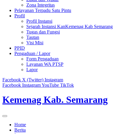
Zona Integritas
Pelayanan Terpadu Satu Pintu
Profil
Profil Instansi
Sejarah Instansi KanKemenag Kab Semarang
Tugas dan Fungsi
Tautan
Visi Misi
PPID
Pengaduan / Lapor
Form Pengaduan
Layanan WA PTSP
Lapor
Facebook
X (Twitter)
Instagram
Facebook
Instagram
YouTube
TikTok
Kemenag Kab. Semarang
Home
Berita