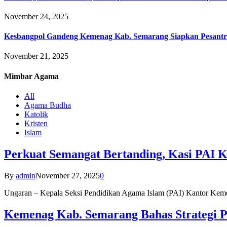
November 24, 2025
Kesbangpol Gandeng Kemenag Kab. Semarang Siapkan Pesantr
November 21, 2025
Mimbar
Agama
All
Agama Budha
Katolik
Kristen
Islam
Perkuat Semangat Bertanding, Kasi PAI 
By
admin
November 27, 2025
0
Ungaran – Kepala Seksi Pendidikan Agama Islam (PAI) Kantor K
Kemenag Kab. Semarang Bahas Strategi P