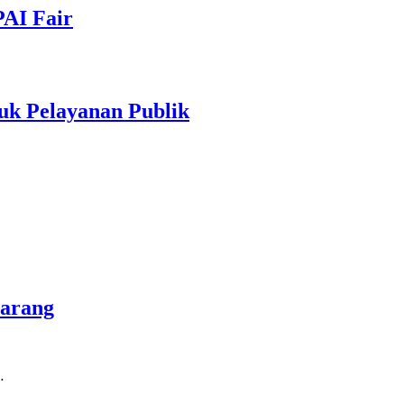
PAI Fair
uk Pelayanan Publik
marang
…