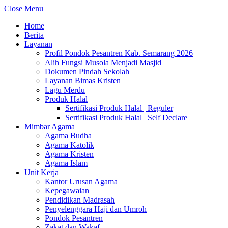
Close Menu
Home
Berita
Layanan
Profil Pondok Pesantren Kab. Semarang 2026
Alih Fungsi Musola Menjadi Masjid
Dokumen Pindah Sekolah
Layanan Bimas Kristen
Lagu Merdu
Produk Halal
Sertifikasi Produk Halal | Reguler
Sertifikasi Produk Halal | Self Declare
Mimbar Agama
Agama Budha
Agama Katolik
Agama Kristen
Agama Islam
Unit Kerja
Kantor Urusan Agama
Kepegawaian
Pendidikan Madrasah
Penyelenggara Haji dan Umroh
Pondok Pesantren
Zakat dan Wakaf