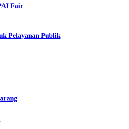
PAI Fair
uk Pelayanan Publik
marang
…