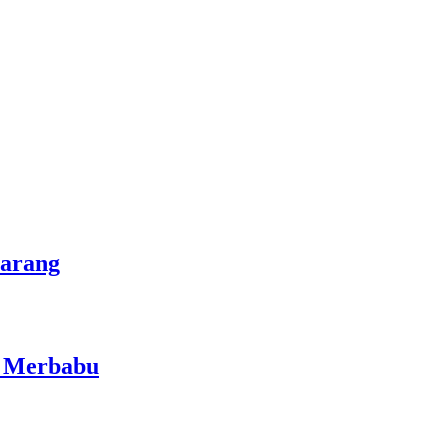
marang
i Merbabu