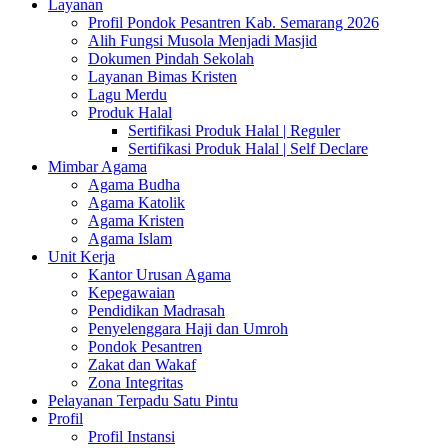
Layanan
Profil Pondok Pesantren Kab. Semarang 2026
Alih Fungsi Musola Menjadi Masjid
Dokumen Pindah Sekolah
Layanan Bimas Kristen
Lagu Merdu
Produk Halal
Sertifikasi Produk Halal | Reguler
Sertifikasi Produk Halal | Self Declare
Mimbar Agama
Agama Budha
Agama Katolik
Agama Kristen
Agama Islam
Unit Kerja
Kantor Urusan Agama
Kepegawaian
Pendidikan Madrasah
Penyelenggara Haji dan Umroh
Pondok Pesantren
Zakat dan Wakaf
Zona Integritas
Pelayanan Terpadu Satu Pintu
Profil
Profil Instansi