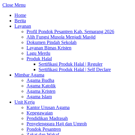
Close Menu
Home
Berita
Layanan
Profil Pondok Pesantren Kab. Semarang 2026
Alih Fungsi Musola Menjadi Masjid
Dokumen Pindah Sekolah
Layanan Bimas Kristen
Lagu Merdu
Produk Halal
Sertifikasi Produk Halal | Reguler
Sertifikasi Produk Halal | Self Declare
Mimbar Agama
Agama Budha
Agama Katolik
Agama Kristen
Agama Islam
Unit Kerja
Kantor Urusan Agama
Kepegawaian
Pendidikan Madrasah
Penyelenggara Haji dan Umroh
Pondok Pesantren
Zakat dan Wakaf