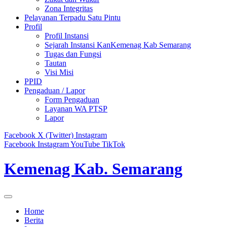
Zona Integritas
Pelayanan Terpadu Satu Pintu
Profil
Profil Instansi
Sejarah Instansi KanKemenag Kab Semarang
Tugas dan Fungsi
Tautan
Visi Misi
PPID
Pengaduan / Lapor
Form Pengaduan
Layanan WA PTSP
Lapor
Facebook
X (Twitter)
Instagram
Facebook
Instagram
YouTube
TikTok
Kemenag Kab. Semarang
Home
Berita