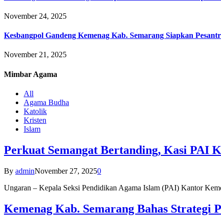
November 24, 2025
Kesbangpol Gandeng Kemenag Kab. Semarang Siapkan Pesantr
November 21, 2025
Mimbar
Agama
All
Agama Budha
Katolik
Kristen
Islam
Perkuat Semangat Bertanding, Kasi PAI 
By
admin
November 27, 2025
0
Ungaran – Kepala Seksi Pendidikan Agama Islam (PAI) Kantor K
Kemenag Kab. Semarang Bahas Strategi P