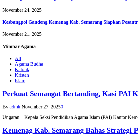
November 24, 2025
Kesbangpol Gandeng Kemenag Kab. Semarang Siapkan Pesantr
November 21, 2025
Mimbar
Agama
All
Agama Budha
Katolik
Kristen
Islam
Perkuat Semangat Bertanding, Kasi PAI 
By
admin
November 27, 2025
0
Ungaran – Kepala Seksi Pendidikan Agama Islam (PAI) Kantor K
Kemenag Kab. Semarang Bahas Strategi P