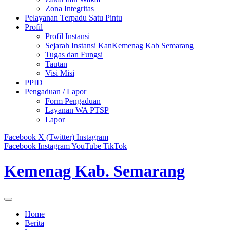
Zona Integritas
Pelayanan Terpadu Satu Pintu
Profil
Profil Instansi
Sejarah Instansi KanKemenag Kab Semarang
Tugas dan Fungsi
Tautan
Visi Misi
PPID
Pengaduan / Lapor
Form Pengaduan
Layanan WA PTSP
Lapor
Facebook
X (Twitter)
Instagram
Facebook
Instagram
YouTube
TikTok
Kemenag Kab. Semarang
Home
Berita