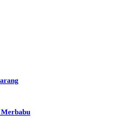
marang
i Merbabu