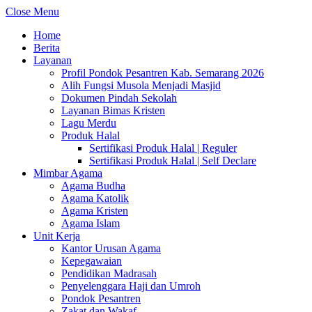
Close Menu
Home
Berita
Layanan
Profil Pondok Pesantren Kab. Semarang 2026
Alih Fungsi Musola Menjadi Masjid
Dokumen Pindah Sekolah
Layanan Bimas Kristen
Lagu Merdu
Produk Halal
Sertifikasi Produk Halal | Reguler
Sertifikasi Produk Halal | Self Declare
Mimbar Agama
Agama Budha
Agama Katolik
Agama Kristen
Agama Islam
Unit Kerja
Kantor Urusan Agama
Kepegawaian
Pendidikan Madrasah
Penyelenggara Haji dan Umroh
Pondok Pesantren
Zakat dan Wakaf