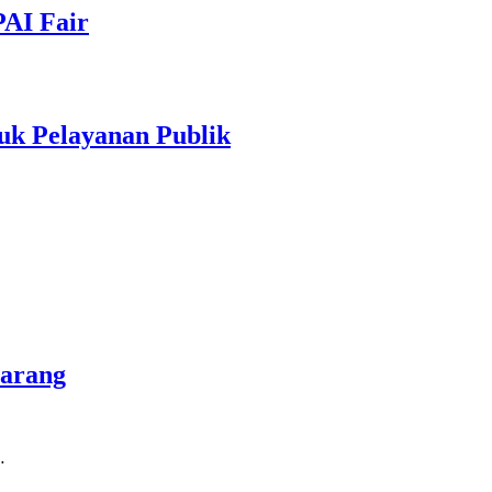
PAI Fair
uk Pelayanan Publik
marang
…