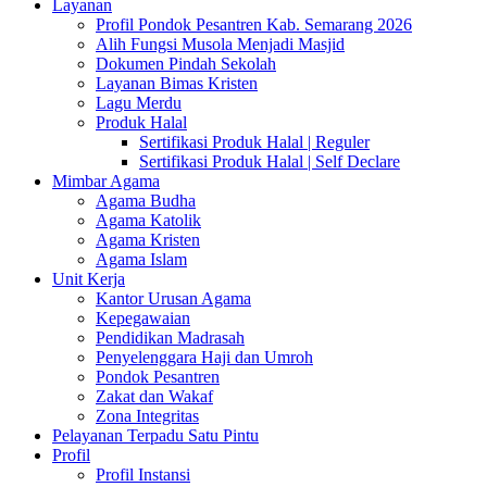
Layanan
Profil Pondok Pesantren Kab. Semarang 2026
Alih Fungsi Musola Menjadi Masjid
Dokumen Pindah Sekolah
Layanan Bimas Kristen
Lagu Merdu
Produk Halal
Sertifikasi Produk Halal | Reguler
Sertifikasi Produk Halal | Self Declare
Mimbar Agama
Agama Budha
Agama Katolik
Agama Kristen
Agama Islam
Unit Kerja
Kantor Urusan Agama
Kepegawaian
Pendidikan Madrasah
Penyelenggara Haji dan Umroh
Pondok Pesantren
Zakat dan Wakaf
Zona Integritas
Pelayanan Terpadu Satu Pintu
Profil
Profil Instansi