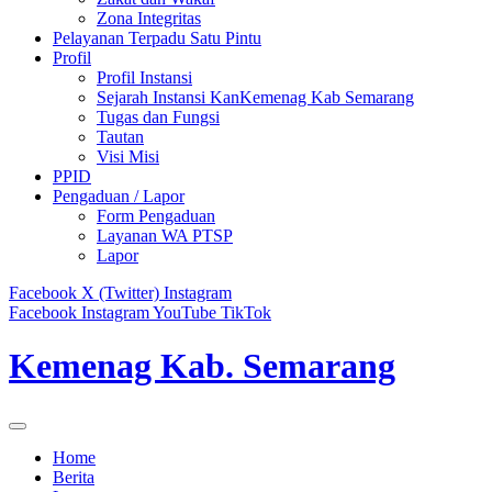
Zona Integritas
Pelayanan Terpadu Satu Pintu
Profil
Profil Instansi
Sejarah Instansi KanKemenag Kab Semarang
Tugas dan Fungsi
Tautan
Visi Misi
PPID
Pengaduan / Lapor
Form Pengaduan
Layanan WA PTSP
Lapor
Facebook
X (Twitter)
Instagram
Facebook
Instagram
YouTube
TikTok
Kemenag Kab. Semarang
Home
Berita