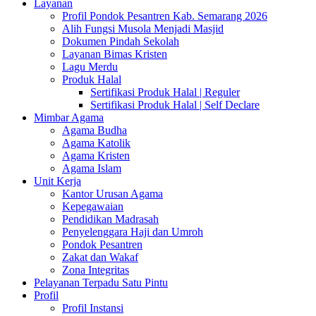
Layanan
Profil Pondok Pesantren Kab. Semarang 2026
Alih Fungsi Musola Menjadi Masjid
Dokumen Pindah Sekolah
Layanan Bimas Kristen
Lagu Merdu
Produk Halal
Sertifikasi Produk Halal | Reguler
Sertifikasi Produk Halal | Self Declare
Mimbar Agama
Agama Budha
Agama Katolik
Agama Kristen
Agama Islam
Unit Kerja
Kantor Urusan Agama
Kepegawaian
Pendidikan Madrasah
Penyelenggara Haji dan Umroh
Pondok Pesantren
Zakat dan Wakaf
Zona Integritas
Pelayanan Terpadu Satu Pintu
Profil
Profil Instansi