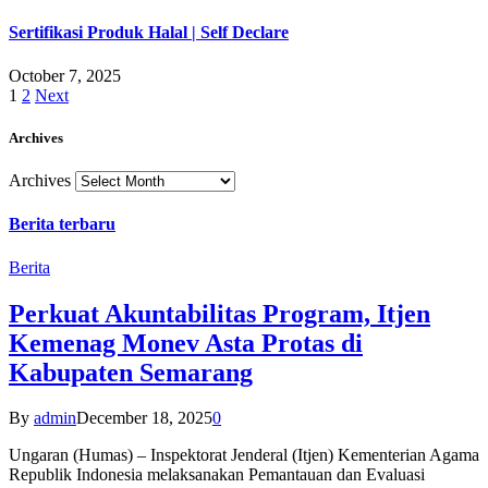
Sertifikasi Produk Halal | Self Declare
October 7, 2025
1
2
Next
Archives
Archives
Berita terbaru
Berita
Perkuat Akuntabilitas Program, Itjen
Kemenag Monev Asta Protas di
Kabupaten Semarang
By
admin
December 18, 2025
0
Ungaran (Humas) – Inspektorat Jenderal (Itjen) Kementerian Agama
Republik Indonesia melaksanakan Pemantauan dan Evaluasi