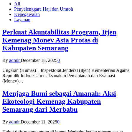
All
Penyelenggara Haji dan Umroh
Kepegawaian
Layanan
Perkuat Akuntabilitas Program, Itjen
Kemenag Monev Asta Protas di
Kabupaten Semarang
By
admin
December 18, 2025
0
Ungaran (Humas) – Inspektorat Jenderal (Itjen) Kementerian Agama
Republik Indonesia melaksanakan Pemantauan dan Evaluasi
(Monev)…
Menjaga Bumi sebagai Amanah: Aksi
Ekoteologi Kemenag Kabupaten
Semarang dari Merbabu
By
admin
December 11, 2025
0
Kabut tipis menggantung di lereng Merbabu ketika ratusan siswa-