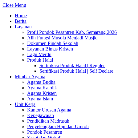
Close Menu
Home
Berita
Layanan
Profil Pondok Pesantren Kab. Semarang 2026
Alih Fungsi Musola Menjadi Masjid
Dokumen Pindah Sekolah
Layanan Bimas Kristen
Lagu Merdu
Produk Halal
Sertifikasi Produk Halal | Reguler
Sertifikasi Produk Halal | Self Declare
Mimbar Agama
Agama Budha
Agama Katolik
Agama Kristen
Agama Islam
Unit Kerja
Kantor Urusan Agama
Kepegawaian
Pendidikan Madrasah
Penyelenggara Haji dan Umroh
Pondok Pesantren
Zakat dan Wakaf