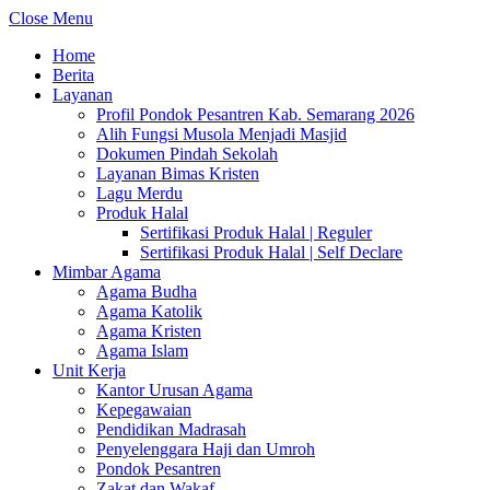
Close Menu
Home
Berita
Layanan
Profil Pondok Pesantren Kab. Semarang 2026
Alih Fungsi Musola Menjadi Masjid
Dokumen Pindah Sekolah
Layanan Bimas Kristen
Lagu Merdu
Produk Halal
Sertifikasi Produk Halal | Reguler
Sertifikasi Produk Halal | Self Declare
Mimbar Agama
Agama Budha
Agama Katolik
Agama Kristen
Agama Islam
Unit Kerja
Kantor Urusan Agama
Kepegawaian
Pendidikan Madrasah
Penyelenggara Haji dan Umroh
Pondok Pesantren
Zakat dan Wakaf