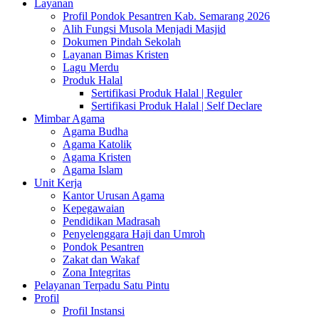
Layanan
Profil Pondok Pesantren Kab. Semarang 2026
Alih Fungsi Musola Menjadi Masjid
Dokumen Pindah Sekolah
Layanan Bimas Kristen
Lagu Merdu
Produk Halal
Sertifikasi Produk Halal | Reguler
Sertifikasi Produk Halal | Self Declare
Mimbar Agama
Agama Budha
Agama Katolik
Agama Kristen
Agama Islam
Unit Kerja
Kantor Urusan Agama
Kepegawaian
Pendidikan Madrasah
Penyelenggara Haji dan Umroh
Pondok Pesantren
Zakat dan Wakaf
Zona Integritas
Pelayanan Terpadu Satu Pintu
Profil
Profil Instansi