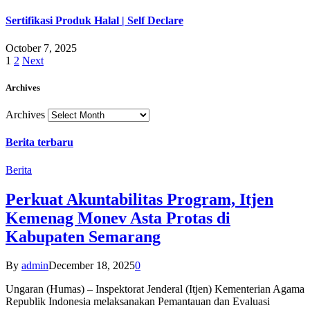
Sertifikasi Produk Halal | Self Declare
October 7, 2025
1
2
Next
Archives
Archives
Berita terbaru
Berita
Perkuat Akuntabilitas Program, Itjen
Kemenag Monev Asta Protas di
Kabupaten Semarang
By
admin
December 18, 2025
0
Ungaran (Humas) – Inspektorat Jenderal (Itjen) Kementerian Agama
Republik Indonesia melaksanakan Pemantauan dan Evaluasi