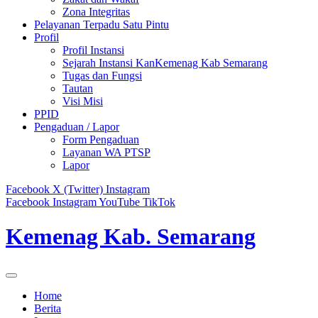
Zona Integritas
Pelayanan Terpadu Satu Pintu
Profil
Profil Instansi
Sejarah Instansi KanKemenag Kab Semarang
Tugas dan Fungsi
Tautan
Visi Misi
PPID
Pengaduan / Lapor
Form Pengaduan
Layanan WA PTSP
Lapor
Facebook
X (Twitter)
Instagram
Facebook
Instagram
YouTube
TikTok
Kemenag Kab. Semarang
Home
Berita