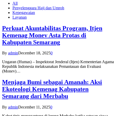
All
Penyelenggara Haji dan Umroh
Kepegawaian
Layanan
Perkuat Akuntabilitas Program, Itjen
Kemenag Monev Asta Protas di
Kabupaten Semarang
By
admin
December 18, 2025
0
Ungaran (Humas) – Inspektorat Jenderal (Itjen) Kementerian Agama
Republik Indonesia melaksanakan Pemantauan dan Evaluasi
(Monev)…
Menjaga Bumi sebagai Amanah: Aksi
Ekoteologi Kemenag Kabupaten
Semarang dari Merbabu
By
admin
December 11, 2025
0
Kabut tipis menggantung di lereng Merbabu ketika ratusan siswa-