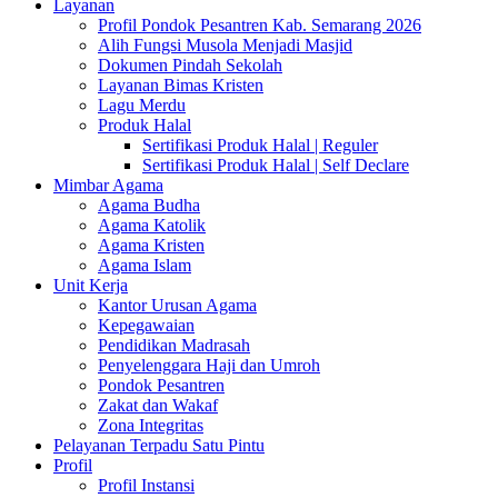
Layanan
Profil Pondok Pesantren Kab. Semarang 2026
Alih Fungsi Musola Menjadi Masjid
Dokumen Pindah Sekolah
Layanan Bimas Kristen
Lagu Merdu
Produk Halal
Sertifikasi Produk Halal | Reguler
Sertifikasi Produk Halal | Self Declare
Mimbar Agama
Agama Budha
Agama Katolik
Agama Kristen
Agama Islam
Unit Kerja
Kantor Urusan Agama
Kepegawaian
Pendidikan Madrasah
Penyelenggara Haji dan Umroh
Pondok Pesantren
Zakat dan Wakaf
Zona Integritas
Pelayanan Terpadu Satu Pintu
Profil
Profil Instansi