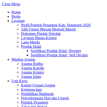
Close Menu
Home
Berita
Layanan
Profil Pondok Pesantren Kab. Semarang 2026
Alih Fungsi Musola Menjadi Masjid
Dokumen Pindah Sekolah
Layanan Bimas Kristen
Lagu Merdu
Produk Halal
Sertifikasi Produk Halal | Reguler
Sertifikasi Produk Halal | Self Declare
Mimbar Agama
Agama Budha
Agama Katolik
Agama Kristen
Agama Islam
Unit Kerja
Kantor Urusan Agama
Kepegawaian
Pendidikan Madrasah
Penyelenggara Haji dan Umroh
Pondok Pesantren
Zakat dan Wakaf