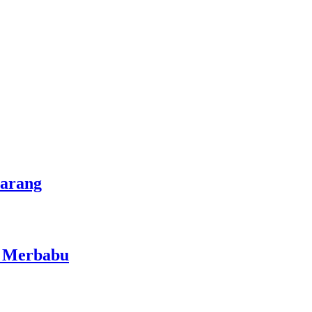
marang
i Merbabu