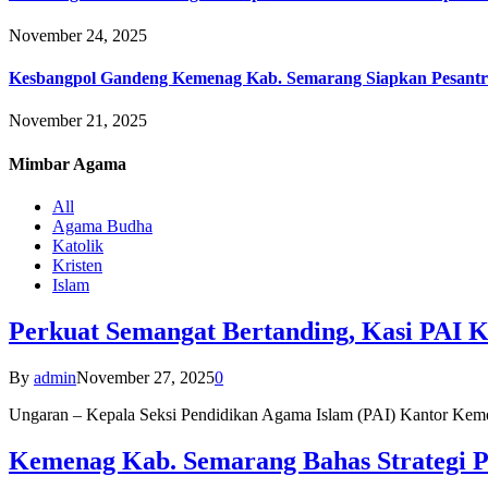
November 24, 2025
Kesbangpol Gandeng Kemenag Kab. Semarang Siapkan Pesantr
November 21, 2025
Mimbar
Agama
All
Agama Budha
Katolik
Kristen
Islam
Perkuat Semangat Bertanding, Kasi PAI 
By
admin
November 27, 2025
0
Ungaran – Kepala Seksi Pendidikan Agama Islam (PAI) Kantor K
Kemenag Kab. Semarang Bahas Strategi P