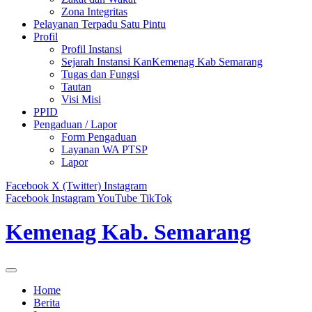
Zona Integritas
Pelayanan Terpadu Satu Pintu
Profil
Profil Instansi
Sejarah Instansi KanKemenag Kab Semarang
Tugas dan Fungsi
Tautan
Visi Misi
PPID
Pengaduan / Lapor
Form Pengaduan
Layanan WA PTSP
Lapor
Facebook
X (Twitter)
Instagram
Facebook
Instagram
YouTube
TikTok
Kemenag Kab. Semarang
Home
Berita