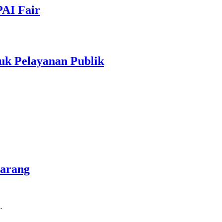
PAI Fair
uk Pelayanan Publik
marang
…