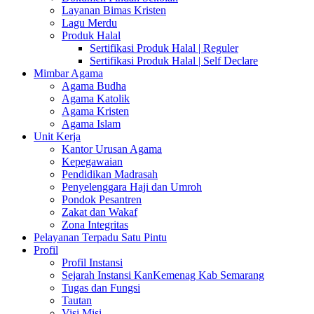
Layanan Bimas Kristen
Lagu Merdu
Produk Halal
Sertifikasi Produk Halal | Reguler
Sertifikasi Produk Halal | Self Declare
Mimbar Agama
Agama Budha
Agama Katolik
Agama Kristen
Agama Islam
Unit Kerja
Kantor Urusan Agama
Kepegawaian
Pendidikan Madrasah
Penyelenggara Haji dan Umroh
Pondok Pesantren
Zakat dan Wakaf
Zona Integritas
Pelayanan Terpadu Satu Pintu
Profil
Profil Instansi
Sejarah Instansi KanKemenag Kab Semarang
Tugas dan Fungsi
Tautan
Visi Misi