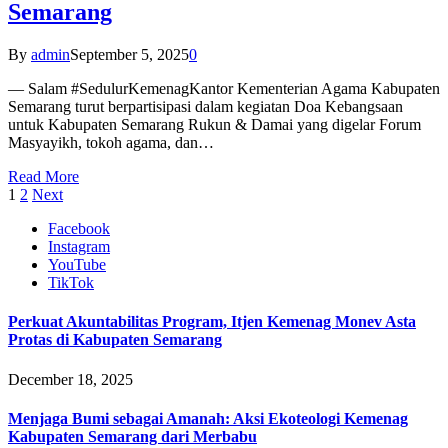
Semarang
By
admin
September 5, 2025
0
— Salam #SedulurKemenagKantor Kementerian Agama Kabupaten
Semarang turut berpartisipasi dalam kegiatan Doa Kebangsaan
untuk Kabupaten Semarang Rukun & Damai yang digelar Forum
Masyayikh, tokoh agama, dan…
Read More
1
2
Next
Facebook
Instagram
YouTube
TikTok
Perkuat Akuntabilitas Program, Itjen Kemenag Monev Asta
Protas di Kabupaten Semarang
December 18, 2025
Menjaga Bumi sebagai Amanah: Aksi Ekoteologi Kemenag
Kabupaten Semarang dari Merbabu