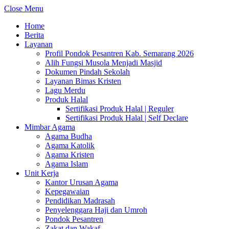
Close Menu
Home
Berita
Layanan
Profil Pondok Pesantren Kab. Semarang 2026
Alih Fungsi Musola Menjadi Masjid
Dokumen Pindah Sekolah
Layanan Bimas Kristen
Lagu Merdu
Produk Halal
Sertifikasi Produk Halal | Reguler
Sertifikasi Produk Halal | Self Declare
Mimbar Agama
Agama Budha
Agama Katolik
Agama Kristen
Agama Islam
Unit Kerja
Kantor Urusan Agama
Kepegawaian
Pendidikan Madrasah
Penyelenggara Haji dan Umroh
Pondok Pesantren
Zakat dan Wakaf