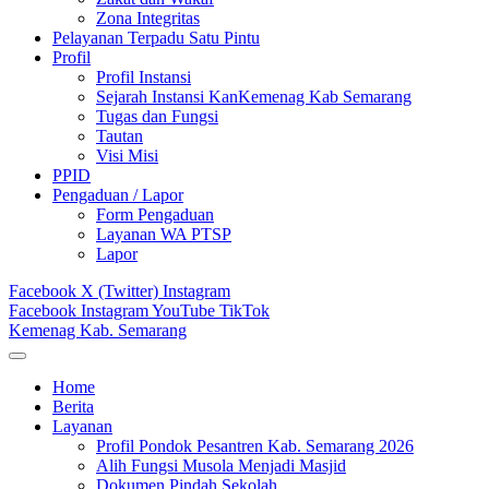
Zona Integritas
Pelayanan Terpadu Satu Pintu
Profil
Profil Instansi
Sejarah Instansi KanKemenag Kab Semarang
Tugas dan Fungsi
Tautan
Visi Misi
PPID
Pengaduan / Lapor
Form Pengaduan
Layanan WA PTSP
Lapor
Facebook
X (Twitter)
Instagram
Facebook
Instagram
YouTube
TikTok
Kemenag Kab. Semarang
Home
Berita
Layanan
Profil Pondok Pesantren Kab. Semarang 2026
Alih Fungsi Musola Menjadi Masjid
Dokumen Pindah Sekolah