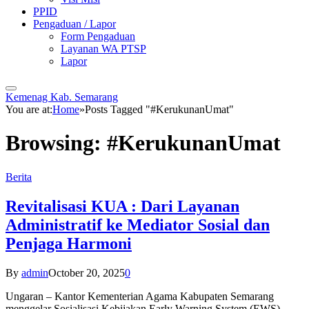
PPID
Pengaduan / Lapor
Form Pengaduan
Layanan WA PTSP
Lapor
Kemenag Kab. Semarang
You are at:
Home
»
Posts Tagged "#KerukunanUmat"
Browsing:
#KerukunanUmat
Berita
Revitalisasi KUA : Dari Layanan
Administratif ke Mediator Sosial dan
Penjaga Harmoni
By
admin
October 20, 2025
0
Ungaran – Kantor Kementerian Agama Kabupaten Semarang
menggelar Sosialisasi Kebijakan Early Warning System (EWS)