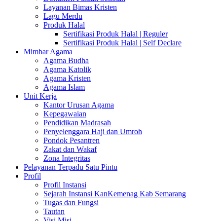
Layanan Bimas Kristen
Lagu Merdu
Produk Halal
Sertifikasi Produk Halal | Reguler
Sertifikasi Produk Halal | Self Declare
Mimbar Agama
Agama Budha
Agama Katolik
Agama Kristen
Agama Islam
Unit Kerja
Kantor Urusan Agama
Kepegawaian
Pendidikan Madrasah
Penyelenggara Haji dan Umroh
Pondok Pesantren
Zakat dan Wakaf
Zona Integritas
Pelayanan Terpadu Satu Pintu
Profil
Profil Instansi
Sejarah Instansi KanKemenag Kab Semarang
Tugas dan Fungsi
Tautan
Visi Misi