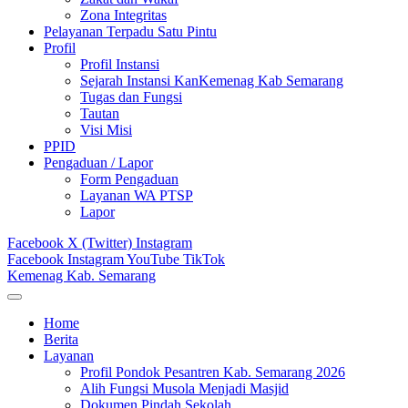
Zona Integritas
Pelayanan Terpadu Satu Pintu
Profil
Profil Instansi
Sejarah Instansi KanKemenag Kab Semarang
Tugas dan Fungsi
Tautan
Visi Misi
PPID
Pengaduan / Lapor
Form Pengaduan
Layanan WA PTSP
Lapor
Facebook
X (Twitter)
Instagram
Facebook
Instagram
YouTube
TikTok
Kemenag Kab. Semarang
Home
Berita
Layanan
Profil Pondok Pesantren Kab. Semarang 2026
Alih Fungsi Musola Menjadi Masjid
Dokumen Pindah Sekolah