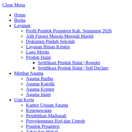
Close Menu
Home
Berita
Layanan
Profil Pondok Pesantren Kab. Semarang 2026
Alih Fungsi Musola Menjadi Masjid
Dokumen Pindah Sekolah
Layanan Bimas Kristen
Lagu Merdu
Produk Halal
Sertifikasi Produk Halal | Reguler
Sertifikasi Produk Halal | Self Declare
Mimbar Agama
Agama Budha
Agama Katolik
Agama Kristen
Agama Islam
Unit Kerja
Kantor Urusan Agama
Kepegawaian
Pendidikan Madrasah
Penyelenggara Haji dan Umroh
Pondok Pesantren
Zakat dan Wakaf