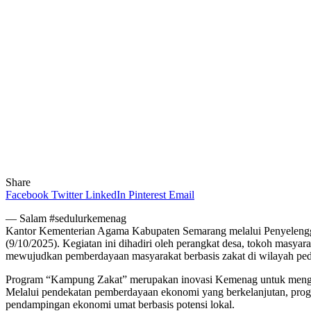
Share
Facebook
Twitter
LinkedIn
Pinterest
Email
— Salam #sedulurkemenag
Kantor Kementerian Agama Kabupaten Semarang melalui Penyelengg
(9/10/2025). Kegiatan ini dihadiri oleh perangkat desa, tokoh masya
mewujudkan pemberdayaan masyarakat berbasis zakat di wilayah ped
Program “Kampung Zakat” merupakan inovasi Kemenag untuk mengopti
Melalui pendekatan pemberdayaan ekonomi yang berkelanjutan, progr
pendampingan ekonomi umat berbasis potensi lokal.