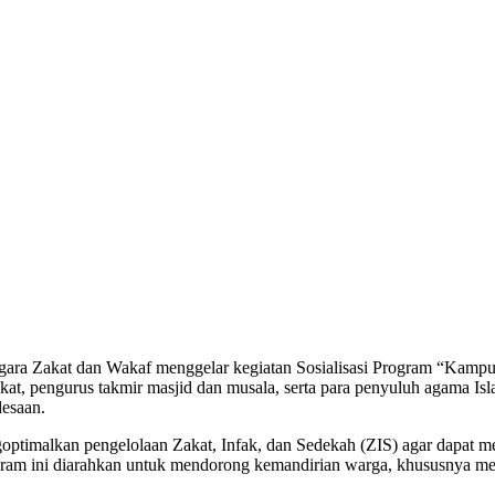
ara Zakat dan Wakaf menggelar kegiatan Sosialisasi Program “Kamp
rakat, pengurus takmir masjid dan musala, serta para penyuluh agama I
esaan.
malkan pengelolaan Zakat, Infak, dan Sedekah (ZIS) agar dapat mem
am ini diarahkan untuk mendorong kemandirian warga, khususnya mela