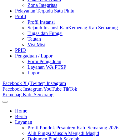
Zona Integritas
Pelayanan Terpadu Satu Pintu
Profil
Profil Instansi
Sejarah Instansi KanKemenag Kab Semarang
Tugas dan Fungsi
Tautan
Visi Misi
PPID
Pengaduan / Lapor
Form Pengaduan
Layanan WA PTSP
Lapor
Facebook
X (Twitter)
Instagram
Facebook
Instagram
YouTube
TikTok
Kemenag Kab. Semarang
Home
Berita
Layanan
Profil Pondok Pesantren Kab. Semarang 2026
Alih Fungsi Musola Menjadi Masjid
Dokumen Pindah Sekolah