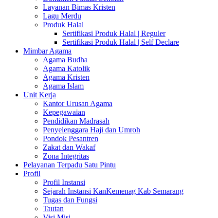
Layanan Bimas Kristen
Lagu Merdu
Produk Halal
Sertifikasi Produk Halal | Reguler
Sertifikasi Produk Halal | Self Declare
Mimbar Agama
Agama Budha
Agama Katolik
Agama Kristen
Agama Islam
Unit Kerja
Kantor Urusan Agama
Kepegawaian
Pendidikan Madrasah
Penyelenggara Haji dan Umroh
Pondok Pesantren
Zakat dan Wakaf
Zona Integritas
Pelayanan Terpadu Satu Pintu
Profil
Profil Instansi
Sejarah Instansi KanKemenag Kab Semarang
Tugas dan Fungsi
Tautan
Visi Misi