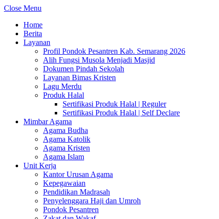
Close Menu
Home
Berita
Layanan
Profil Pondok Pesantren Kab. Semarang 2026
Alih Fungsi Musola Menjadi Masjid
Dokumen Pindah Sekolah
Layanan Bimas Kristen
Lagu Merdu
Produk Halal
Sertifikasi Produk Halal | Reguler
Sertifikasi Produk Halal | Self Declare
Mimbar Agama
Agama Budha
Agama Katolik
Agama Kristen
Agama Islam
Unit Kerja
Kantor Urusan Agama
Kepegawaian
Pendidikan Madrasah
Penyelenggara Haji dan Umroh
Pondok Pesantren
Zakat dan Wakaf