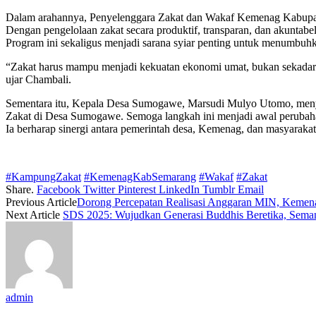
Dalam arahannya, Penyelenggara Zakat dan Wakaf Kemenag Kabupaten
Dengan pengelolaan zakat secara produktif, transparan, dan akuntab
Program ini sekaligus menjadi sarana syiar penting untuk menumbuhk
“Zakat harus mampu menjadi kekuatan ekonomi umat, bukan sekadar 
ujar Chambali.
Sementara itu, Kepala Desa Sumogawe, Marsudi Mulyo Utomo, meny
Zakat di Desa Sumogawe. Semoga langkah ini menjadi awal perubahan
Ia berharap sinergi antara pemerintah desa, Kemenag, dan masyarakat 
#KampungZakat
#KemenagKabSemarang
#Wakaf
#Zakat
Share.
Facebook
Twitter
Pinterest
LinkedIn
Tumblr
Email
Previous Article
Dorong Percepatan Realisasi Anggaran MIN, Kemen
Next Article
SDS 2025: Wujudkan Generasi Buddhis Beretika, Seman
admin