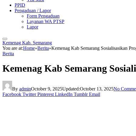
PPID
Pengaduan / Lapor
Form Pengaduan
Layanan WA PTSP
Lapor
Kemenag Kab. Semarang
You are at:
Home
»
Berita
»
Kemenag Kab Semarang Sosialisasikan Pr
Berita
Kemenag Kab Semarang Sosial
By
admin
October 9, 2025
Updated:
October 13, 2025
No Comme
Facebook
Twitter
Pinterest
LinkedIn
Tumblr
Email