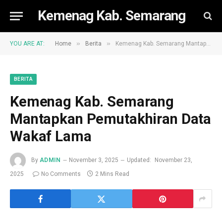
Kemenag Kab. Semarang
»
»
YOU ARE AT:
Home
Berita
Kemenag Kab. Semarang Mantapkan Pemutakhiran Data Wakaf Lama
BERITA
Kemenag Kab. Semarang
Mantapkan Pemutakhiran Data
Wakaf Lama
By
ADMIN
November 3, 2025
Updated:
November 23,
2025
No Comments
2 Mins Read