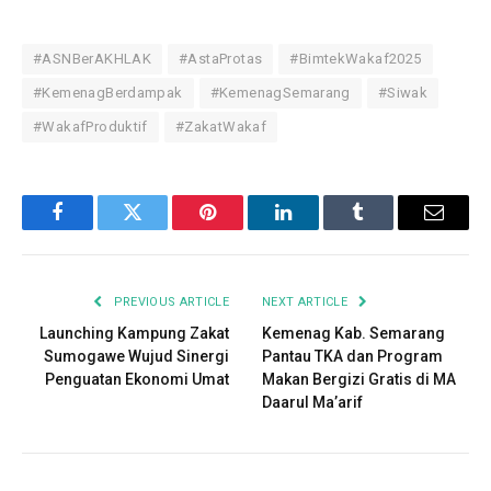
#ASNBerAKHLAK
#AstaProtas
#BimtekWakaf2025
#KemenagBerdampak
#KemenagSemarang
#Siwak
#WakafProduktif
#ZakatWakaf
F
T
P
L
T
E
a
w
i
i
u
m
c
i
n
n
m
a
PREVIOUS ARTICLE
NEXT ARTICLE
e
t
t
k
b
i
Launching Kampung Zakat
Kemenag Kab. Semarang
Sumogawe Wujud Sinergi
Pantau TKA dan Program
b
t
e
e
l
l
Penguatan Ekonomi Umat
Makan Bergizi Gratis di MA
Daarul Ma’arif
o
e
r
d
r
o
r
e
I
k
s
n