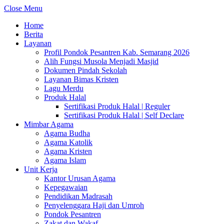
Close Menu
Home
Berita
Layanan
Profil Pondok Pesantren Kab. Semarang 2026
Alih Fungsi Musola Menjadi Masjid
Dokumen Pindah Sekolah
Layanan Bimas Kristen
Lagu Merdu
Produk Halal
Sertifikasi Produk Halal | Reguler
Sertifikasi Produk Halal | Self Declare
Mimbar Agama
Agama Budha
Agama Katolik
Agama Kristen
Agama Islam
Unit Kerja
Kantor Urusan Agama
Kepegawaian
Pendidikan Madrasah
Penyelenggara Haji dan Umroh
Pondok Pesantren
Zakat dan Wakaf