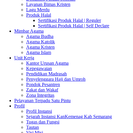
Layanan Bimas Kristen
Lagu Merdu
Produk Halal
Sertifikasi Produk Halal | Reguler
Sertifikasi Produk Halal | Self Declare
Mimbar Agama
Agama Budha
Agama Katolik
Agama Kristen
Agama Islam
Unit Kerja
Kantor Urusan Agama
Kepegawaian
Pendidikan Madrasah
Penyelenggara Haji dan Umroh
Pondok Pesantren
Zakat dan Wakaf
Zona Integritas
Pelayanan Terpadu Satu Pintu
Profil
Profil Instansi
Sejarah Instansi KanKemenag Kab Semarang
Tugas dan Fungsi
Tautan
Visi Misi