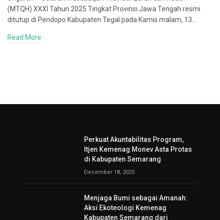
(MTQH) XXXI Tahun 2025 Tingkat Provinsi Jawa Tengah resmi
ditutup di Pendopo Kabupaten Tegal pada Kamis malam, 13…
Read More
Perkuat Akuntabilitas Program,
Itjen Kemenag Monev Asta Protas
di Kabupaten Semarang
December 18, 2025
Menjaga Bumi sebagai Amanah:
Aksi Ekoteologi Kemenag
Kabupaten Semarang dari