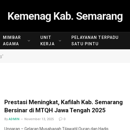
Kemenag Kab. Semarang
MIMBAR
UNIT
PELAYANAN TERPADU
AGAMA
KERJA
SATU PINTU
g"
Prestasi Meningkat, Kafilah Kab. Semarang
Bersinar di MTQH Jawa Tengah 2025
By
ADMIN
November 13, 2025
0
Ungaran – Gelaran Musabaqah Tilawatil Quran dan Hadis