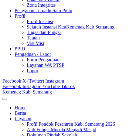
Zona Integritas
Pelayanan Terpadu Satu Pintu
Profil
Profil Instansi
Sejarah Instansi KanKemenag Kab Semarang
Tugas dan Fungsi
Tautan
Visi Misi
PPID
Pengaduan / Lapor
Form Pengaduan
Layanan WA PTSP
Lapor
Facebook
X (Twitter)
Instagram
Facebook
Instagram
YouTube
TikTok
Kemenag Kab. Semarang
Home
Berita
Layanan
Profil Pondok Pesantren Kab. Semarang 2026
Alih Fungsi Musola Menjadi Masjid
Dokumen Pindah Sekolah