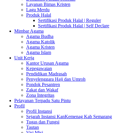
Layanan Bimas Kristen
Lagu Merdu
Produk Halal
Sertifikasi Produk Halal | Reguler
Sertifikasi Produk Halal | Self Declare
Mimbar Agama
Agama Budha
Agama Katolik
Agama Kristen
Agama Islam
Unit Kerja
Kantor Urusan Agama
Kepegawaian
Pendidikan Madrasah
Penyelenggara Haji dan Umroh
Pondok Pesantren
Zakat dan Wakaf
Zona Integritas
Pelayanan Terpadu Satu Pintu
Profil
Profil Instansi
Sejarah Instansi KanKemenag Kab Semarang
Tugas dan Fungsi
Tautan
Visi Misi