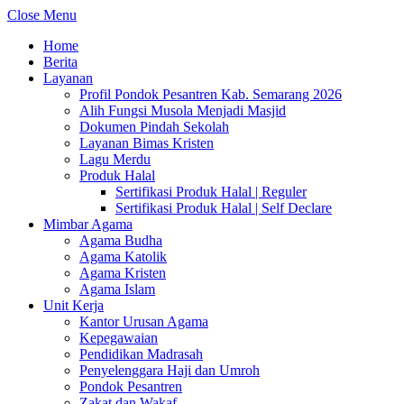
Close Menu
Home
Berita
Layanan
Profil Pondok Pesantren Kab. Semarang 2026
Alih Fungsi Musola Menjadi Masjid
Dokumen Pindah Sekolah
Layanan Bimas Kristen
Lagu Merdu
Produk Halal
Sertifikasi Produk Halal | Reguler
Sertifikasi Produk Halal | Self Declare
Mimbar Agama
Agama Budha
Agama Katolik
Agama Kristen
Agama Islam
Unit Kerja
Kantor Urusan Agama
Kepegawaian
Pendidikan Madrasah
Penyelenggara Haji dan Umroh
Pondok Pesantren
Zakat dan Wakaf