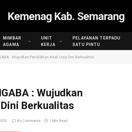
Kemenag Kab. Semarang
MIMBAR
UNIT
PELAYANAN TERPADU
AGAMA
KERJA
SATU PINTU
GABA : Wujudkan Pendidikan Anak Usia Dini Berkualitas
IGABA : Wujudkan
Dini Berkualitas
2025
No Comments
1 Min Read