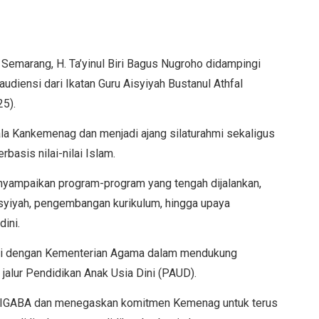
emarang, H. Ta’yinul Biri Bagus Nugroho didampingi
iensi dari Ikatan Guru Aisyiyah Bustanul Athfal
5).
ala Kankemenag dan menjadi ajang silaturahmi sekaligus
basis nilai-nilai Islam.
nyampaikan program-program yang tengah dijalankan,
isyiyah, pengembangan kurikulum, hingga upaya
dini.
si dengan Kementerian Agama dalam mendukung
jalur Pendidikan Anak Usia Dini (PAUD).
f IGABA dan menegaskan komitmen Kemenag untuk terus