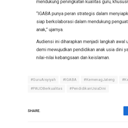
mendukung peningkatan kualitas guru, khusus
“IGABA punya peran strategis dalam menyiapka
siap berkolaborasi dalam mendukung pengua
anak,” ujarnya.
Audiensi ini diharapkan menjadi langkah awal
demi mewujudkan pendidikan anak usia dini yan
nilai-nilai kebangsaan dan keislaman.
#GuruAisyiyah
#IGABA
#KemenagJateng
#K
#PAUDBerkualitas
#PendidikanUsiaDini
SHARE.