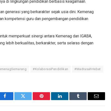
nya di lingkungan pendidikan berbasis keagamaan.
n generasi yang berkarakter sejak usia dini. Kemenag
tan kompetensi guru dan pengembangan pendidikan
 untuk memperkuat sinergi antara Kemenag dan IGABA,
g lebih berkualitas, berkarakter, serta selaras dengan
emenagSemarang
#KolaborasiPendidikan
#MadrasahHebat
F
T
P
L
T
E
a
w
i
i
u
m