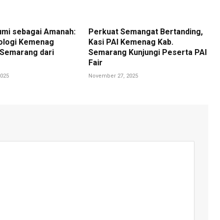
umi sebagai Amanah:
Perkuat Semangat Bertanding,
ologi Kemenag
Kasi PAI Kemenag Kab.
Semarang dari
Semarang Kunjungi Peserta PAI
Fair
025
November 27, 2025