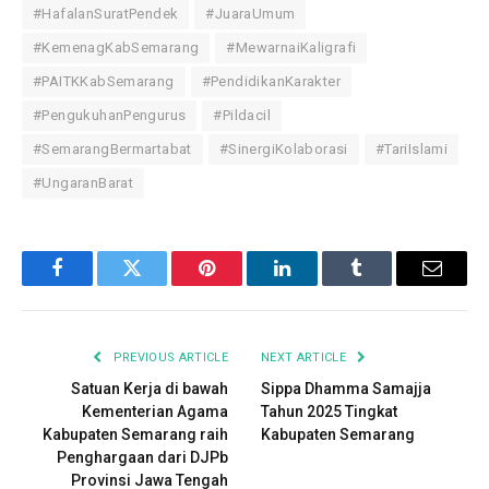
#HafalanSuratPendek
#JuaraUmum
#KemenagKabSemarang
#MewarnaiKaligrafi
#PAITKKabSemarang
#PendidikanKarakter
#PengukuhanPengurus
#Pildacil
#SemarangBermartabat
#SinergiKolaborasi
#TariIslami
#UngaranBarat
F
T
P
L
T
E
a
w
i
i
u
m
c
i
n
n
m
a
PREVIOUS ARTICLE
NEXT ARTICLE
e
t
t
k
b
i
Satuan Kerja di bawah
Sippa Dhamma Samajja
Kementerian Agama
Tahun 2025 Tingkat
b
t
e
e
l
l
Kabupaten Semarang raih
Kabupaten Semarang
Penghargaan dari DJPb
o
e
r
d
r
Provinsi Jawa Tengah