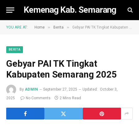
Kemenag Kab. Semarang
»
»
YOU ARE AT:
Home
Berita
Gebyar PAI TK Tingkat Kabupaten Semarang 2025
BERITA
Gebyar PAI TK Tingkat
Kabupaten Semarang 2025
By
ADMIN
September 27, 2025
Updated:
October 3,
2025
No Comments
2 Mins Read