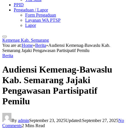
PPID
Pengaduan / Lapor
Form Pengaduan
Layanan WA PTSP
Lapor
Kemenag Kab. Semarang
You are at:
Home
»
Berita
»
Audiensi Kemenag-Bawaslu Kab.
Semarang Jajaki Pengawasan Partisipatif Pemilu
Berita
Audiensi Kemenag-Bawaslu
Kab. Semarang Jajaki
Pengawasan Partisipatif
Pemilu
By
admin
September 23, 2025
Updated:
September 27, 2025
No
Comments
2 Mins Read