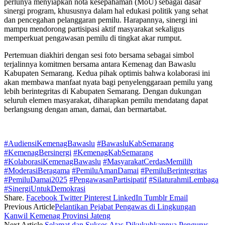
perlunya menyiapkan nota kesepahaman (MoU) sebagai dasar
sinergi program, khususnya dalam hal edukasi politik yang sehat
dan pencegahan pelanggaran pemilu. Harapannya, sinergi ini
mampu mendorong partisipasi aktif masyarakat sekaligus
memperkuat pengawasan pemilu di tingkat akar rumput.
Pertemuan diakhiri dengan sesi foto bersama sebagai simbol
terjalinnya komitmen bersama antara Kemenag dan Bawaslu
Kabupaten Semarang. Kedua pihak optimis bahwa kolaborasi ini
akan membawa manfaat nyata bagi penyelenggaraan pemilu yang
lebih berintegritas di Kabupaten Semarang. Dengan dukungan
seluruh elemen masyarakat, diharapkan pemilu mendatang dapat
berlangsung dengan aman, damai, dan bermartabat.
#AudiensiKemenagBawaslu
#BawasluKabSemarang
#KemenagBersinergi
#KemenagKabSemarang
#KolaborasiKemenagBawaslu
#MasyarakatCerdasMemilih
#ModerasiBeragama
#PemiluAmanDamai
#PemiluBerintegritas
#PemiluDamai2025
#PengawasanPartisipatif
#SilaturahmiLembaga
#SinergiUntukDemokrasi
Share.
Facebook
Twitter
Pinterest
LinkedIn
Tumblr
Email
Previous Article
Pelantikan Pejabat Pengawas di Lingkungan
Kanwil Kemenag Provinsi Jateng
Next Article
Selamat dan Sukses Atas Dikukuhkannya Pengurus