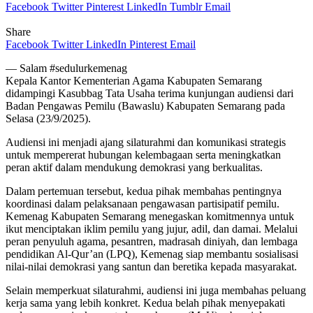
Facebook
Twitter
Pinterest
LinkedIn
Tumblr
Email
Share
Facebook
Twitter
LinkedIn
Pinterest
Email
— Salam #sedulurkemenag
Kepala Kantor Kementerian Agama Kabupaten Semarang
didampingi Kasubbag Tata Usaha terima kunjungan audiensi dari
Badan Pengawas Pemilu (Bawaslu) Kabupaten Semarang pada
Selasa (23/9/2025).
Audiensi ini menjadi ajang silaturahmi dan komunikasi strategis
untuk mempererat hubungan kelembagaan serta meningkatkan
peran aktif dalam mendukung demokrasi yang berkualitas.
Dalam pertemuan tersebut, kedua pihak membahas pentingnya
koordinasi dalam pelaksanaan pengawasan partisipatif pemilu.
Kemenag Kabupaten Semarang menegaskan komitmennya untuk
ikut menciptakan iklim pemilu yang jujur, adil, dan damai. Melalui
peran penyuluh agama, pesantren, madrasah diniyah, dan lembaga
pendidikan Al-Qur’an (LPQ), Kemenag siap membantu sosialisasi
nilai-nilai demokrasi yang santun dan beretika kepada masyarakat.
Selain memperkuat silaturahmi, audiensi ini juga membahas peluang
kerja sama yang lebih konkret. Kedua belah pihak menyepakati