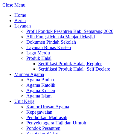
Close Menu
Home
Berita
Layanan
Profil Pondok Pesantren Kab. Semarang 2026
Alih Fungsi Musola Menjadi Masjid
Dokumen Pindah Sekolah
Layanan Bimas Kristen
Lagu Merdu
Produk Halal
Sertifikasi Produk Halal | Reguler
Sertifikasi Produk Halal | Self Declare
Mimbar Agama
Agama Budha
Agama Katolik
Agama Kristen
Agama Islam
Unit Kerja
Kantor Urusan Agama
Kepegawaian
Pendidikan Madrasah
Penyelenggara Haji dan Umroh
Pondok Pesantren
Zakat dan Wakaf