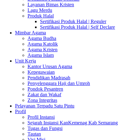
Layanan Bimas Kristen
Lagu Merdu
Produk Halal
Sertifikasi Produk Halal | Reguler
Sertifikasi Produk Halal | Self Declare
Mimbar Agama
Agama Budha
Agama Katolik
Agama Kristen
Agama Islam
Unit Kerja
Kantor Urusan Agama
Kepegawaian
Pendidikan Madrasah
Penyelenggara Haji dan Umroh
Pondok Pesantren
Zakat dan Wakaf
Zona Integritas
Pelayanan Terpadu Satu Pintu
Profil
Profil Instansi
Sejarah Instansi KanKemenag Kab Semarang
Tugas dan Fungsi
Tautan
Visi Misi