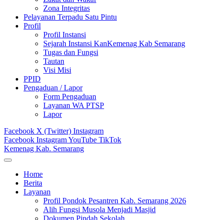
Zona Integritas
Pelayanan Terpadu Satu Pintu
Profil
Profil Instansi
Sejarah Instansi KanKemenag Kab Semarang
Tugas dan Fungsi
Tautan
Visi Misi
PPID
Pengaduan / Lapor
Form Pengaduan
Layanan WA PTSP
Lapor
Facebook
X (Twitter)
Instagram
Facebook
Instagram
YouTube
TikTok
Kemenag Kab. Semarang
Home
Berita
Layanan
Profil Pondok Pesantren Kab. Semarang 2026
Alih Fungsi Musola Menjadi Masjid
Dokumen Pindah Sekolah