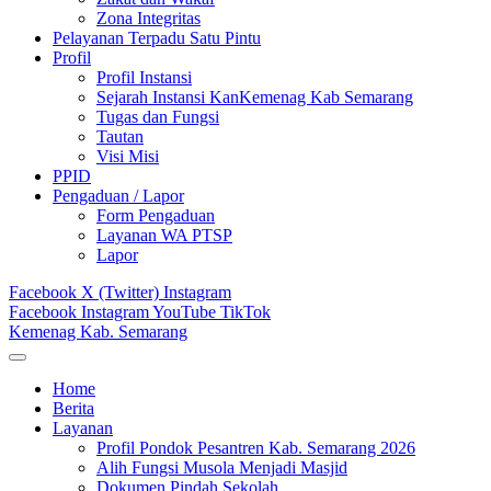
Zona Integritas
Pelayanan Terpadu Satu Pintu
Profil
Profil Instansi
Sejarah Instansi KanKemenag Kab Semarang
Tugas dan Fungsi
Tautan
Visi Misi
PPID
Pengaduan / Lapor
Form Pengaduan
Layanan WA PTSP
Lapor
Facebook
X (Twitter)
Instagram
Facebook
Instagram
YouTube
TikTok
Kemenag Kab. Semarang
Home
Berita
Layanan
Profil Pondok Pesantren Kab. Semarang 2026
Alih Fungsi Musola Menjadi Masjid
Dokumen Pindah Sekolah