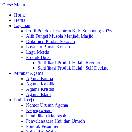
Close Menu
Home
Berita
Layanan
Profil Pondok Pesantren Kab. Semarang 2026
Alih Fungsi Musola Menjadi Masjid
Dokumen Pindah Sekolah
Layanan Bimas Kristen
Lagu Merdu
Produk Halal
Sertifikasi Produk Halal | Reguler
Sertifikasi Produk Halal | Self Declare
Mimbar Agama
Agama Budha
Agama Katolik
Agama Kristen
Agama Islam
Unit Kerja
Kantor Urusan Agama
Kepegawaian
Pendidikan Madrasah
Penyelenggara Haji dan Umroh
Pondok Pesantren
Zakat dan Wakaf