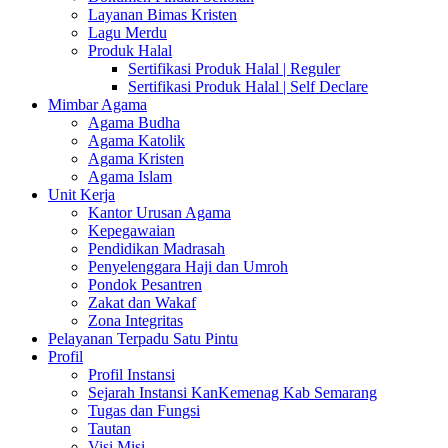
Layanan Bimas Kristen
Lagu Merdu
Produk Halal
Sertifikasi Produk Halal | Reguler
Sertifikasi Produk Halal | Self Declare
Mimbar Agama
Agama Budha
Agama Katolik
Agama Kristen
Agama Islam
Unit Kerja
Kantor Urusan Agama
Kepegawaian
Pendidikan Madrasah
Penyelenggara Haji dan Umroh
Pondok Pesantren
Zakat dan Wakaf
Zona Integritas
Pelayanan Terpadu Satu Pintu
Profil
Profil Instansi
Sejarah Instansi KanKemenag Kab Semarang
Tugas dan Fungsi
Tautan
Visi Misi