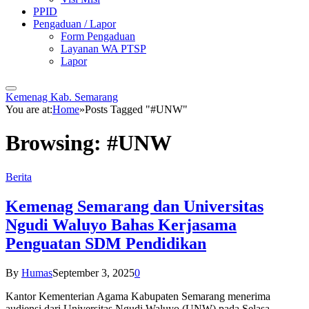
PPID
Pengaduan / Lapor
Form Pengaduan
Layanan WA PTSP
Lapor
Kemenag Kab. Semarang
You are at:
Home
»
Posts Tagged "#UNW"
Browsing:
#UNW
Berita
Kemenag Semarang dan Universitas
Ngudi Waluyo Bahas Kerjasama
Penguatan SDM Pendidikan
By
Humas
September 3, 2025
0
Kantor Kementerian Agama Kabupaten Semarang menerima
audiensi dari Universitas Ngudi Waluyo (UNW) pada Selasa