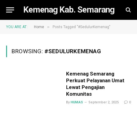
Kemenag Kab. Semarang
»
YOU ARE AT:
Home
Posts Tagged "#SedulurKemenag"
BROWSING:
#SEDULURKEMENAG
Kemenag Semarang
Perkuat Pelayanan Umat
Lewat Pengajian
Komunitas
By
HUMAS
September 2, 2025
0