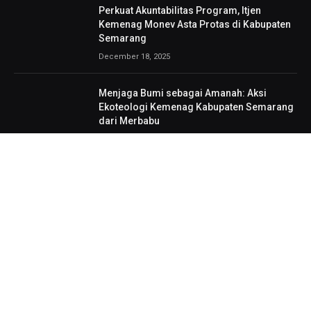
Perkuat Akuntabilitas Program, Itjen
Kemenag Monev Asta Protas di Kabupaten
Semarang
December 18, 2025
Menjaga Bumi sebagai Amanah: Aksi
Ekoteologi Kemenag Kabupaten Semarang
dari Merbabu
December 11, 2025
Perkuat Semangat Bertanding, Kasi PAI
Kemenag Kab. Semarang Kunjungi Peserta
PAI Fair
November 27, 2025
Optimalisasi Formasi PPPK 2025: ASN
Kemenag Resmi Dilantik, Semangat Baru
Untuk Pelayanan Publik
November 27, 2025