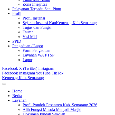
Zona Integritas
Pelayanan Terpadu Satu Pintu
Profil
Profil Instansi
Sejarah Instansi KanKemenag Kab Semarang
Tugas dan Fungsi
Tautan
Visi Misi
PPID
Pengaduan / Lapor
Form Pengaduan
Layanan WA PTSP
Lapor
Facebook
X (Twitter)
Instagram
Facebook
Instagram
YouTube
TikTok
Kemenag Kab. Semarang
Home
Berita
Layanan
Profil Pondok Pesantren Kab. Semarang 2026
Alih Fungsi Musola Menjadi Masjid
Dokumen Pindah Sekolah