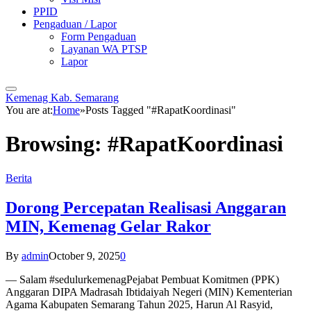
PPID
Pengaduan / Lapor
Form Pengaduan
Layanan WA PTSP
Lapor
Kemenag Kab. Semarang
You are at:
Home
»
Posts Tagged "#RapatKoordinasi"
Browsing:
#RapatKoordinasi
Berita
Dorong Percepatan Realisasi Anggaran
MIN, Kemenag Gelar Rakor
By
admin
October 9, 2025
0
— Salam #sedulurkemenagPejabat Pembuat Komitmen (PPK)
Anggaran DIPA Madrasah Ibtidaiyah Negeri (MIN) Kementerian
Agama Kabupaten Semarang Tahun 2025, Harun Al Rasyid,