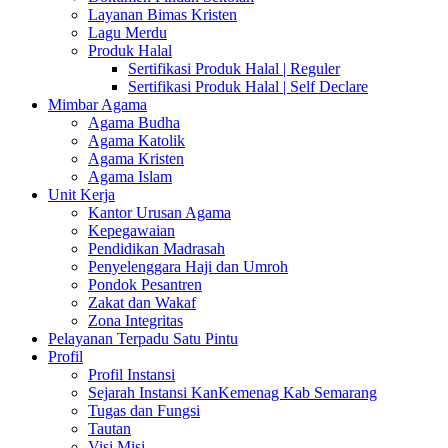
Layanan Bimas Kristen
Lagu Merdu
Produk Halal
Sertifikasi Produk Halal | Reguler
Sertifikasi Produk Halal | Self Declare
Mimbar Agama
Agama Budha
Agama Katolik
Agama Kristen
Agama Islam
Unit Kerja
Kantor Urusan Agama
Kepegawaian
Pendidikan Madrasah
Penyelenggara Haji dan Umroh
Pondok Pesantren
Zakat dan Wakaf
Zona Integritas
Pelayanan Terpadu Satu Pintu
Profil
Profil Instansi
Sejarah Instansi KanKemenag Kab Semarang
Tugas dan Fungsi
Tautan
Visi Misi