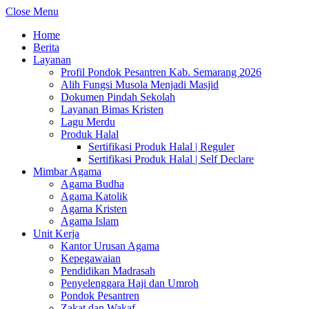
Close Menu
Home
Berita
Layanan
Profil Pondok Pesantren Kab. Semarang 2026
Alih Fungsi Musola Menjadi Masjid
Dokumen Pindah Sekolah
Layanan Bimas Kristen
Lagu Merdu
Produk Halal
Sertifikasi Produk Halal | Reguler
Sertifikasi Produk Halal | Self Declare
Mimbar Agama
Agama Budha
Agama Katolik
Agama Kristen
Agama Islam
Unit Kerja
Kantor Urusan Agama
Kepegawaian
Pendidikan Madrasah
Penyelenggara Haji dan Umroh
Pondok Pesantren
Zakat dan Wakaf