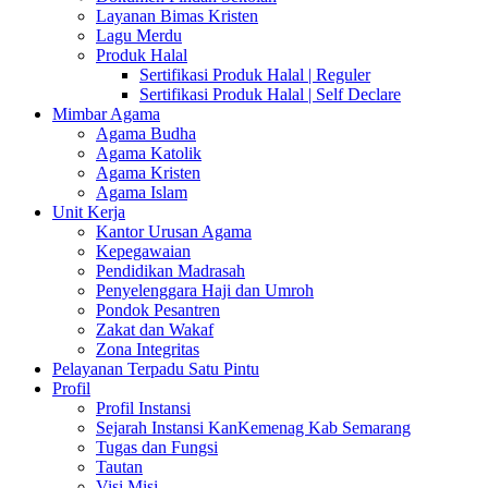
Layanan Bimas Kristen
Lagu Merdu
Produk Halal
Sertifikasi Produk Halal | Reguler
Sertifikasi Produk Halal | Self Declare
Mimbar Agama
Agama Budha
Agama Katolik
Agama Kristen
Agama Islam
Unit Kerja
Kantor Urusan Agama
Kepegawaian
Pendidikan Madrasah
Penyelenggara Haji dan Umroh
Pondok Pesantren
Zakat dan Wakaf
Zona Integritas
Pelayanan Terpadu Satu Pintu
Profil
Profil Instansi
Sejarah Instansi KanKemenag Kab Semarang
Tugas dan Fungsi
Tautan
Visi Misi