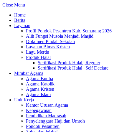
Close Menu
Home
Berita
Layanan
Profil Pondok Pesantren Kab. Semarang 2026
Alih Fungsi Musola Menjadi Masjid
Dokumen Pindah Sekolah
Layanan Bimas Kristen
Lagu Merdu
Produk Halal
Sertifikasi Produk Halal | Reguler
Sertifikasi Produk Halal | Self Declare
Mimbar Agama
Agama Budha
Agama Katolik
Agama Kristen
Agama Islam
Unit Kerja
Kantor Urusan Agama
Kepegawaian
Pendidikan Madrasah
Penyelenggara Haji dan Umroh
Pondok Pesantren
Zakat dan Wakaf