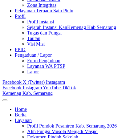
Zona Integritas
Pelayanan Terpadu Satu Pintu
Profil
Profil Instansi
Sejarah Instansi KanKemenag Kab Semarang
Tugas dan Fungsi
Tautan
Visi Misi
PPID
Pengaduan / Lapor
Form Pengaduan
Layanan WA PTSP
Lapor
Facebook
X (Twitter)
Instagram
Facebook
Instagram
YouTube
TikTok
Kemenag Kab. Semarang
Home
Berita
Layanan
Profil Pondok Pesantren Kab. Semarang 2026
Alih Fungsi Musola Menjadi Masjid
Dokumen Pindah Sekolah