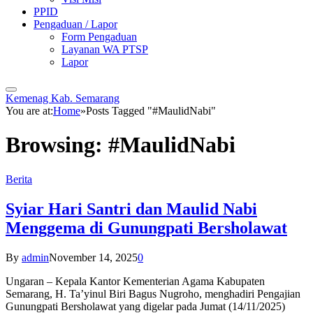
PPID
Pengaduan / Lapor
Form Pengaduan
Layanan WA PTSP
Lapor
Kemenag Kab. Semarang
You are at:
Home
»
Posts Tagged "#MaulidNabi"
Browsing:
#MaulidNabi
Berita
Syiar Hari Santri dan Maulid Nabi
Menggema di Gunungpati Bersholawat
By
admin
November 14, 2025
0
Ungaran – Kepala Kantor Kementerian Agama Kabupaten
Semarang, H. Ta’yinul Biri Bagus Nugroho, menghadiri Pengajian
Gunungpati Bersholawat yang digelar pada Jumat (14/11/2025)