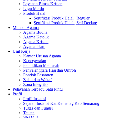
Layanan Bimas Kristen
Lagu Merdu
Produk Halal
Sertifikasi Produk Halal | Reguler
Sertifikasi Produk Halal | Self Declare
Mimbar Agama
Agama Budha
Agama Katolik
Agama Kristen
Agama Islam
Unit Kerja
Kantor Urusan Agama
Kepegawaian
Pendidikan Madrasah
Penyelenggara Haji dan Umroh
Pondok Pesantren
Zakat dan Wakaf
Zona Integritas
Pelayanan Terpadu Satu Pintu
Profil
Profil Instansi
Sejarah Instansi KanKemenag Kab Semarang
Tugas dan Fungsi
Tautan
Visi Misi