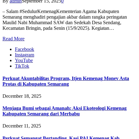
By
admin
September 15, 2025
0
– Salam #SedulurKemenagKementerian Agama Kabupaten
Semarang menghadiri pengajian akbar dalam rangka peringatan
Maulid Nabi Muhammad SAW dan Sedekah Desa Sendang,
Kecamatan Bringin, pada Senin (15/9/2025). Kegiatan…
Read More
Facebook
Instagram
YouTube
TikTok
Perkuat Akuntabilitas Program, Itjen Kemenag Monev Asta
Protas di Kabupaten Semarang
December 18, 2025
Menjaga Bumi sebagai Amanah: Aksi Ekoteologi Kemenag
Kabupaten Semarang dari Merbabu
December 11, 2025
Perkuat Semangat Bertanding, Kasi PAI Kemenag Kab.