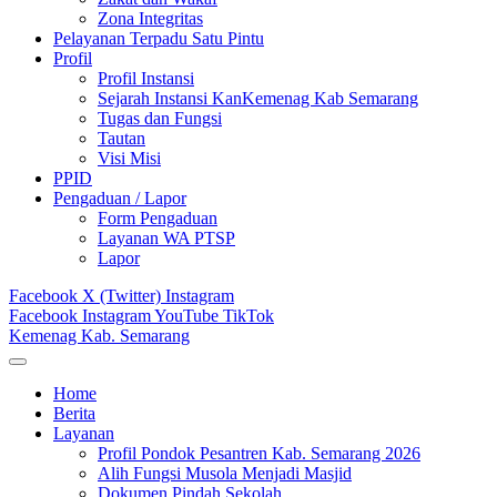
Zona Integritas
Pelayanan Terpadu Satu Pintu
Profil
Profil Instansi
Sejarah Instansi KanKemenag Kab Semarang
Tugas dan Fungsi
Tautan
Visi Misi
PPID
Pengaduan / Lapor
Form Pengaduan
Layanan WA PTSP
Lapor
Facebook
X (Twitter)
Instagram
Facebook
Instagram
YouTube
TikTok
Kemenag Kab. Semarang
Home
Berita
Layanan
Profil Pondok Pesantren Kab. Semarang 2026
Alih Fungsi Musola Menjadi Masjid
Dokumen Pindah Sekolah