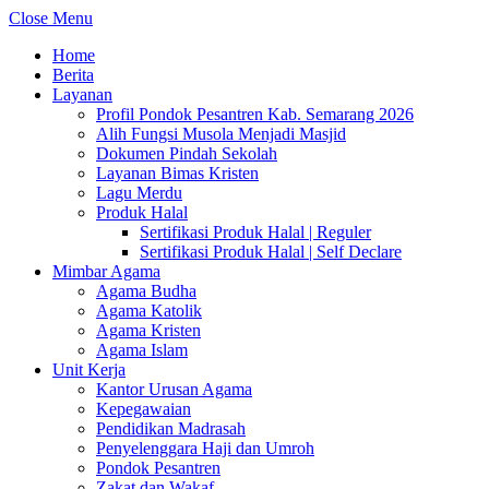
Close Menu
Home
Berita
Layanan
Profil Pondok Pesantren Kab. Semarang 2026
Alih Fungsi Musola Menjadi Masjid
Dokumen Pindah Sekolah
Layanan Bimas Kristen
Lagu Merdu
Produk Halal
Sertifikasi Produk Halal | Reguler
Sertifikasi Produk Halal | Self Declare
Mimbar Agama
Agama Budha
Agama Katolik
Agama Kristen
Agama Islam
Unit Kerja
Kantor Urusan Agama
Kepegawaian
Pendidikan Madrasah
Penyelenggara Haji dan Umroh
Pondok Pesantren
Zakat dan Wakaf