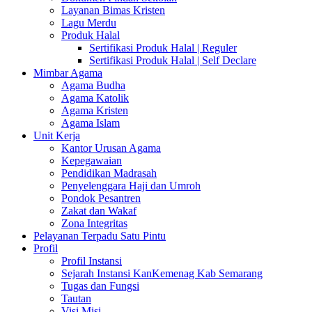
Layanan Bimas Kristen
Lagu Merdu
Produk Halal
Sertifikasi Produk Halal | Reguler
Sertifikasi Produk Halal | Self Declare
Mimbar Agama
Agama Budha
Agama Katolik
Agama Kristen
Agama Islam
Unit Kerja
Kantor Urusan Agama
Kepegawaian
Pendidikan Madrasah
Penyelenggara Haji dan Umroh
Pondok Pesantren
Zakat dan Wakaf
Zona Integritas
Pelayanan Terpadu Satu Pintu
Profil
Profil Instansi
Sejarah Instansi KanKemenag Kab Semarang
Tugas dan Fungsi
Tautan
Visi Misi