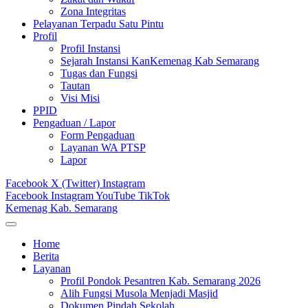
Zona Integritas
Pelayanan Terpadu Satu Pintu
Profil
Profil Instansi
Sejarah Instansi KanKemenag Kab Semarang
Tugas dan Fungsi
Tautan
Visi Misi
PPID
Pengaduan / Lapor
Form Pengaduan
Layanan WA PTSP
Lapor
Facebook
X (Twitter)
Instagram
Facebook
Instagram
YouTube
TikTok
Kemenag Kab. Semarang
Home
Berita
Layanan
Profil Pondok Pesantren Kab. Semarang 2026
Alih Fungsi Musola Menjadi Masjid
Dokumen Pindah Sekolah