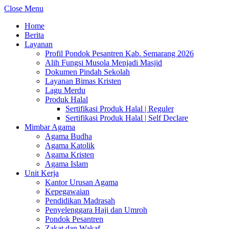
Close Menu
Home
Berita
Layanan
Profil Pondok Pesantren Kab. Semarang 2026
Alih Fungsi Musola Menjadi Masjid
Dokumen Pindah Sekolah
Layanan Bimas Kristen
Lagu Merdu
Produk Halal
Sertifikasi Produk Halal | Reguler
Sertifikasi Produk Halal | Self Declare
Mimbar Agama
Agama Budha
Agama Katolik
Agama Kristen
Agama Islam
Unit Kerja
Kantor Urusan Agama
Kepegawaian
Pendidikan Madrasah
Penyelenggara Haji dan Umroh
Pondok Pesantren
Zakat dan Wakaf