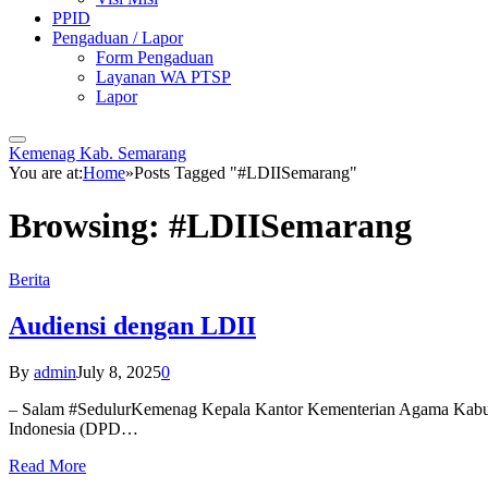
PPID
Pengaduan / Lapor
Form Pengaduan
Layanan WA PTSP
Lapor
Kemenag Kab. Semarang
You are at:
Home
»
Posts Tagged "#LDIISemarang"
Browsing:
#LDIISemarang
Berita
Audiensi dengan LDII
By
admin
July 8, 2025
0
– Salam #SedulurKemenag Kepala Kantor Kementerian Agama Kabupa
Indonesia (DPD…
Read More