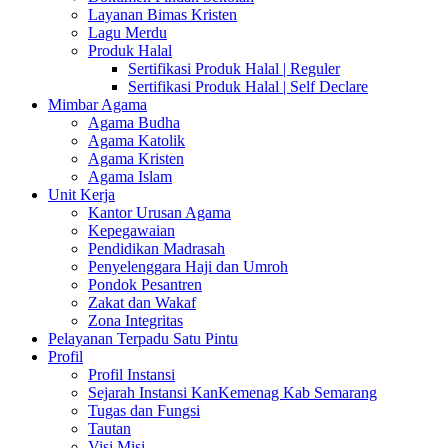
Layanan Bimas Kristen
Lagu Merdu
Produk Halal
Sertifikasi Produk Halal | Reguler
Sertifikasi Produk Halal | Self Declare
Mimbar Agama
Agama Budha
Agama Katolik
Agama Kristen
Agama Islam
Unit Kerja
Kantor Urusan Agama
Kepegawaian
Pendidikan Madrasah
Penyelenggara Haji dan Umroh
Pondok Pesantren
Zakat dan Wakaf
Zona Integritas
Pelayanan Terpadu Satu Pintu
Profil
Profil Instansi
Sejarah Instansi KanKemenag Kab Semarang
Tugas dan Fungsi
Tautan
Visi Misi