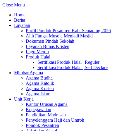
Close Menu
Home
Berita
Layanan
Profil Pondok Pesantren Kab. Semarang 2026
Alih Fungsi Musola Menjadi Masjid
Dokumen Pindah Sekolah
Layanan Bimas Kristen
Lagu Merdu
Produk Halal
Sertifikasi Produk Halal | Reguler
Sertifikasi Produk Halal | Self Declare
Mimbar Agama
Agama Budha
Agama Katolik
Agama Kristen
Agama Islam
Unit Kerja
Kantor Urusan Agama
Kepegawaian
Pendidikan Madrasah
Penyelenggara Haji dan Umroh
Pondok Pesantren
Zakat dan Wakaf