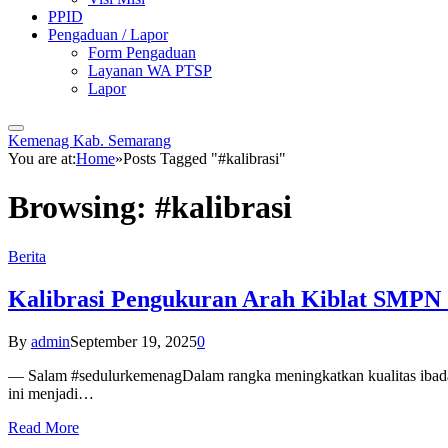
PPID
Pengaduan / Lapor
Form Pengaduan
Layanan WA PTSP
Lapor
Kemenag Kab. Semarang
You are at:
Home
»
Posts Tagged "#kalibrasi"
Browsing:
#kalibrasi
Berita
Kalibrasi Pengukuran Arah Kiblat SMPN 
By
admin
September 19, 2025
0
— Salam #sedulurkemenagDalam rangka meningkatkan kualitas ibadah 
ini menjadi…
Read More