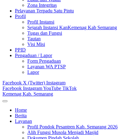
Zona Integritas
Pelayanan Terpadu Satu Pintu
Profil
Profil Instansi
Sejarah Instansi KanKemenag Kab Semarang
Tugas dan Fungsi
Tautan
Visi Misi
PPID
Pengaduan / Lapor
Form Pengaduan
Layanan WA PTSP
Lapor
Facebook
X (Twitter)
Instagram
Facebook
Instagram
YouTube
TikTok
Kemenag Kab. Semarang
Home
Berita
Layanan
Profil Pondok Pesantren Kab. Semarang 2026
Alih Fungsi Musola Menjadi Masjid
Dokumen Pindah Sekolah