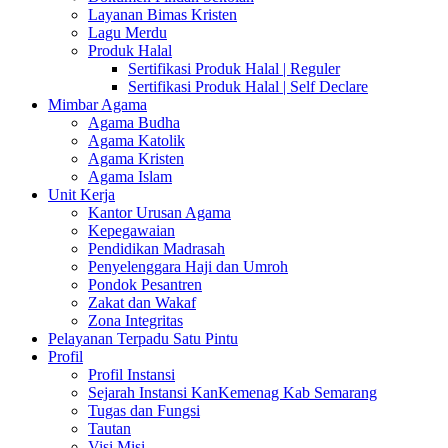
Layanan Bimas Kristen
Lagu Merdu
Produk Halal
Sertifikasi Produk Halal | Reguler
Sertifikasi Produk Halal | Self Declare
Mimbar Agama
Agama Budha
Agama Katolik
Agama Kristen
Agama Islam
Unit Kerja
Kantor Urusan Agama
Kepegawaian
Pendidikan Madrasah
Penyelenggara Haji dan Umroh
Pondok Pesantren
Zakat dan Wakaf
Zona Integritas
Pelayanan Terpadu Satu Pintu
Profil
Profil Instansi
Sejarah Instansi KanKemenag Kab Semarang
Tugas dan Fungsi
Tautan
Visi Misi