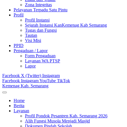
Zona Integritas
Pelayanan Terpadu Satu Pintu
Profil
Profil Instansi
Sejarah Instansi KanKemenag Kab Semarang
Tugas dan Fungsi
Tautan
Visi Misi
PPID
Pengaduan / Lapor
Form Pengaduan
Layanan WA PTSP
Lapor
Facebook
X (Twitter)
Instagram
Facebook
Instagram
YouTube
TikTok
Kemenag Kab. Semarang
Home
Berita
Layanan
Profil Pondok Pesantren Kab. Semarang 2026
Alih Fungsi Musola Menjadi Masjid
Dokumen Pindah Sekolah