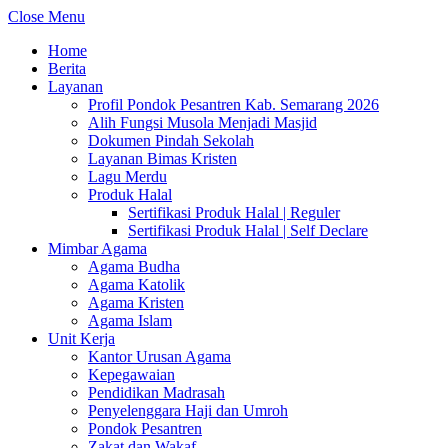
Close Menu
Home
Berita
Layanan
Profil Pondok Pesantren Kab. Semarang 2026
Alih Fungsi Musola Menjadi Masjid
Dokumen Pindah Sekolah
Layanan Bimas Kristen
Lagu Merdu
Produk Halal
Sertifikasi Produk Halal | Reguler
Sertifikasi Produk Halal | Self Declare
Mimbar Agama
Agama Budha
Agama Katolik
Agama Kristen
Agama Islam
Unit Kerja
Kantor Urusan Agama
Kepegawaian
Pendidikan Madrasah
Penyelenggara Haji dan Umroh
Pondok Pesantren
Zakat dan Wakaf