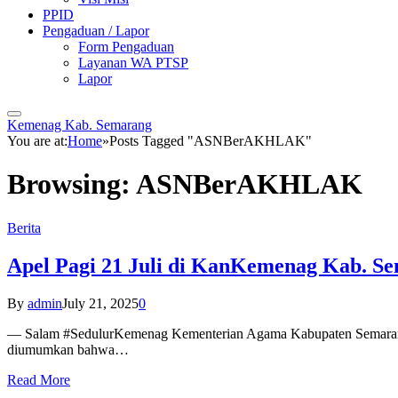
PPID
Pengaduan / Lapor
Form Pengaduan
Layanan WA PTSP
Lapor
Kemenag Kab. Semarang
You are at:
Home
»
Posts Tagged "ASNBerAKHLAK"
Browsing:
ASNBerAKHLAK
Berita
Apel Pagi 21 Juli di KanKemenag Kab. Se
By
admin
July 21, 2025
0
— Salam #SedulurKemenag Kementerian Agama Kabupaten Semarang ke
diumumkan bahwa…
Read More