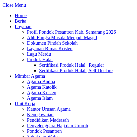
Close Menu
Home
Berita
Layanan
Profil Pondok Pesantren Kab. Semarang 2026
Alih Fungsi Musola Menjadi Masjid
Dokumen Pindah Sekolah
Layanan Bimas Kristen
Lagu Merdu
Produk Halal
Sertifikasi Produk Halal | Reguler
Sertifikasi Produk Halal | Self Declare
Mimbar Agama
Agama Budha
Agama Katolik
Agama Kristen
Agama Islam
Unit Kerja
Kantor Urusan Agama
Kepegawaian
Pendidikan Madrasah
Penyelenggara Haji dan Umroh
Pondok Pesantren
Zakat dan Wakaf