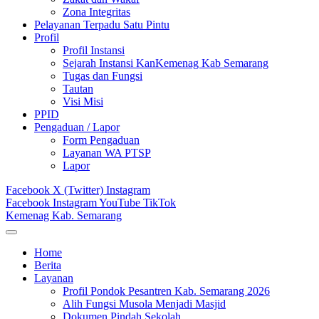
Zona Integritas
Pelayanan Terpadu Satu Pintu
Profil
Profil Instansi
Sejarah Instansi KanKemenag Kab Semarang
Tugas dan Fungsi
Tautan
Visi Misi
PPID
Pengaduan / Lapor
Form Pengaduan
Layanan WA PTSP
Lapor
Facebook
X (Twitter)
Instagram
Facebook
Instagram
YouTube
TikTok
Kemenag Kab. Semarang
Home
Berita
Layanan
Profil Pondok Pesantren Kab. Semarang 2026
Alih Fungsi Musola Menjadi Masjid
Dokumen Pindah Sekolah