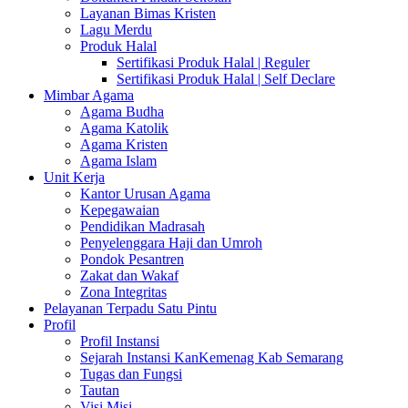
Layanan Bimas Kristen
Lagu Merdu
Produk Halal
Sertifikasi Produk Halal | Reguler
Sertifikasi Produk Halal | Self Declare
Mimbar Agama
Agama Budha
Agama Katolik
Agama Kristen
Agama Islam
Unit Kerja
Kantor Urusan Agama
Kepegawaian
Pendidikan Madrasah
Penyelenggara Haji dan Umroh
Pondok Pesantren
Zakat dan Wakaf
Zona Integritas
Pelayanan Terpadu Satu Pintu
Profil
Profil Instansi
Sejarah Instansi KanKemenag Kab Semarang
Tugas dan Fungsi
Tautan
Visi Misi