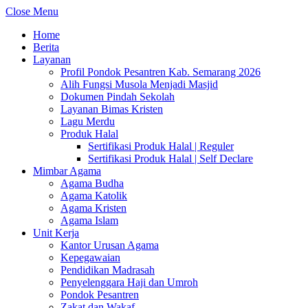
Close Menu
Home
Berita
Layanan
Profil Pondok Pesantren Kab. Semarang 2026
Alih Fungsi Musola Menjadi Masjid
Dokumen Pindah Sekolah
Layanan Bimas Kristen
Lagu Merdu
Produk Halal
Sertifikasi Produk Halal | Reguler
Sertifikasi Produk Halal | Self Declare
Mimbar Agama
Agama Budha
Agama Katolik
Agama Kristen
Agama Islam
Unit Kerja
Kantor Urusan Agama
Kepegawaian
Pendidikan Madrasah
Penyelenggara Haji dan Umroh
Pondok Pesantren
Zakat dan Wakaf