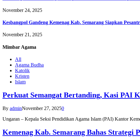
November 24, 2025
Kesbangpol Gandeng Kemenag Kab. Semarang Siapkan Pesantr
November 21, 2025
Mimbar
Agama
All
Agama Budha
Katolik
Kristen
Islam
Perkuat Semangat Bertanding, Kasi PAI 
By
admin
November 27, 2025
0
Ungaran – Kepala Seksi Pendidikan Agama Islam (PAI) Kantor K
Kemenag Kab. Semarang Bahas Strategi P