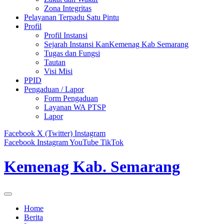
Zona Integritas
Pelayanan Terpadu Satu Pintu
Profil
Profil Instansi
Sejarah Instansi KanKemenag Kab Semarang
Tugas dan Fungsi
Tautan
Visi Misi
PPID
Pengaduan / Lapor
Form Pengaduan
Layanan WA PTSP
Lapor
Facebook
X (Twitter)
Instagram
Facebook
Instagram
YouTube
TikTok
Kemenag Kab. Semarang
Home
Berita