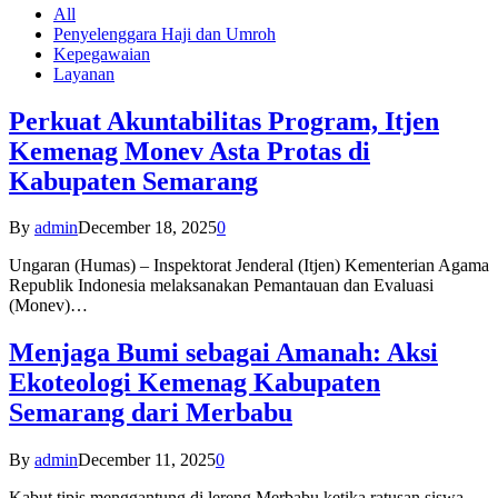
All
Penyelenggara Haji dan Umroh
Kepegawaian
Layanan
Perkuat Akuntabilitas Program, Itjen
Kemenag Monev Asta Protas di
Kabupaten Semarang
By
admin
December 18, 2025
0
Ungaran (Humas) – Inspektorat Jenderal (Itjen) Kementerian Agama
Republik Indonesia melaksanakan Pemantauan dan Evaluasi
(Monev)…
Menjaga Bumi sebagai Amanah: Aksi
Ekoteologi Kemenag Kabupaten
Semarang dari Merbabu
By
admin
December 11, 2025
0
Kabut tipis menggantung di lereng Merbabu ketika ratusan siswa-