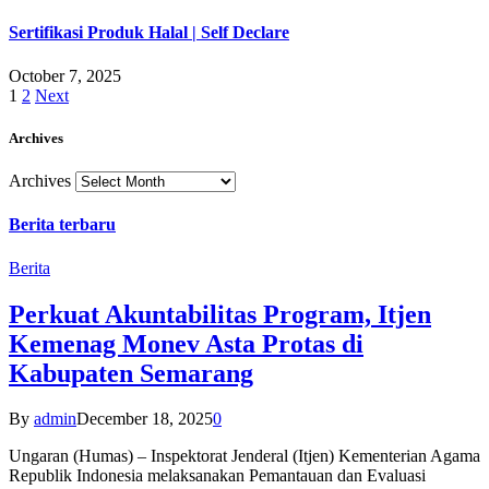
Sertifikasi Produk Halal | Self Declare
October 7, 2025
1
2
Next
Archives
Archives
Berita terbaru
Berita
Perkuat Akuntabilitas Program, Itjen
Kemenag Monev Asta Protas di
Kabupaten Semarang
By
admin
December 18, 2025
0
Ungaran (Humas) – Inspektorat Jenderal (Itjen) Kementerian Agama
Republik Indonesia melaksanakan Pemantauan dan Evaluasi