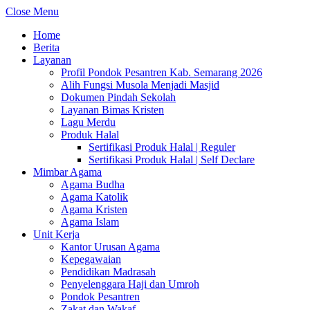
Close Menu
Home
Berita
Layanan
Profil Pondok Pesantren Kab. Semarang 2026
Alih Fungsi Musola Menjadi Masjid
Dokumen Pindah Sekolah
Layanan Bimas Kristen
Lagu Merdu
Produk Halal
Sertifikasi Produk Halal | Reguler
Sertifikasi Produk Halal | Self Declare
Mimbar Agama
Agama Budha
Agama Katolik
Agama Kristen
Agama Islam
Unit Kerja
Kantor Urusan Agama
Kepegawaian
Pendidikan Madrasah
Penyelenggara Haji dan Umroh
Pondok Pesantren
Zakat dan Wakaf