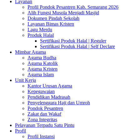
Layanan
Profil Pondok Pesantren Kab. Semarang 2026
Alih Fungsi Musola Menjadi Masjid
Dokumen Pindah Sekolah
Layanan Bimas Kristen
Lagu Merdu
Produk Halal
Sertifikasi Produk Halal | Reguler
Sertifikasi Produk Halal | Self Declare
Mimbar Agama
Agama Budha
Agama Katolik
Agama Kristen
Agama Islam
Unit Kerja
Kantor Urusan Agama
Kepegawaian
Pendidikan Madrasah
Penyelenggara Haji dan Umroh
Pondok Pesantren
Zakat dan Wakaf
Zona Integritas
Pelayanan Terpadu Satu Pintu
Profil
Profil Instansi