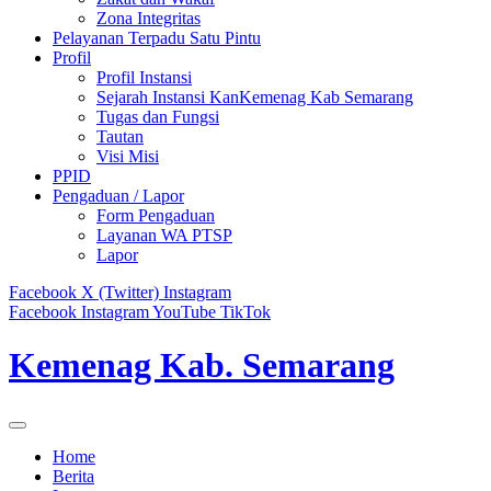
Zona Integritas
Pelayanan Terpadu Satu Pintu
Profil
Profil Instansi
Sejarah Instansi KanKemenag Kab Semarang
Tugas dan Fungsi
Tautan
Visi Misi
PPID
Pengaduan / Lapor
Form Pengaduan
Layanan WA PTSP
Lapor
Facebook
X (Twitter)
Instagram
Facebook
Instagram
YouTube
TikTok
Kemenag Kab. Semarang
Home
Berita