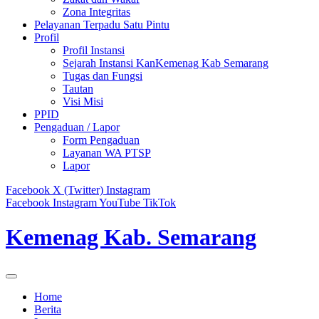
Zona Integritas
Pelayanan Terpadu Satu Pintu
Profil
Profil Instansi
Sejarah Instansi KanKemenag Kab Semarang
Tugas dan Fungsi
Tautan
Visi Misi
PPID
Pengaduan / Lapor
Form Pengaduan
Layanan WA PTSP
Lapor
Facebook
X (Twitter)
Instagram
Facebook
Instagram
YouTube
TikTok
Kemenag Kab. Semarang
Home
Berita