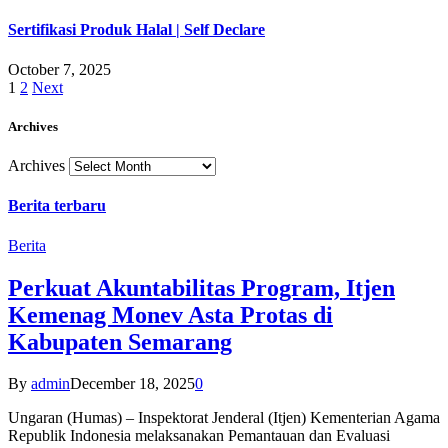
Sertifikasi Produk Halal | Self Declare
October 7, 2025
1
2
Next
Archives
Archives
Berita terbaru
Berita
Perkuat Akuntabilitas Program, Itjen
Kemenag Monev Asta Protas di
Kabupaten Semarang
By
admin
December 18, 2025
0
Ungaran (Humas) – Inspektorat Jenderal (Itjen) Kementerian Agama
Republik Indonesia melaksanakan Pemantauan dan Evaluasi