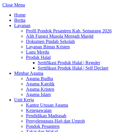
Close Menu
Home
Berita
Layanan
Profil Pondok Pesantren Kab. Semarang 2026
Alih Fungsi Musola Menjadi Masjid
Dokumen Pindah Sekolah
Layanan Bimas Kristen
Lagu Merdu
Produk Halal
Sertifikasi Produk Halal | Reguler
Sertifikasi Produk Halal | Self Declare
Mimbar Agama
Agama Budha
Agama Katolik
Agama Kristen
Agama Islam
Unit Kerja
Kantor Urusan Agama
Kepegawaian
Pendidikan Madrasah
Penyelenggara Haji dan Umroh
Pondok Pesantren
Zakat dan Wakaf