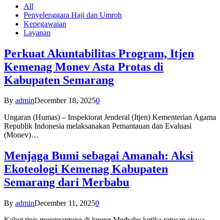
All
Penyelenggara Haji dan Umroh
Kepegawaian
Layanan
Perkuat Akuntabilitas Program, Itjen
Kemenag Monev Asta Protas di
Kabupaten Semarang
By
admin
December 18, 2025
0
Ungaran (Humas) – Inspektorat Jenderal (Itjen) Kementerian Agama
Republik Indonesia melaksanakan Pemantauan dan Evaluasi
(Monev)…
Menjaga Bumi sebagai Amanah: Aksi
Ekoteologi Kemenag Kabupaten
Semarang dari Merbabu
By
admin
December 11, 2025
0
Kabut tipis menggantung di lereng Merbabu ketika ratusan siswa-