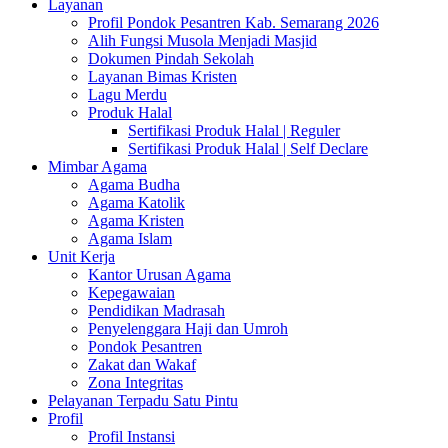
Layanan
Profil Pondok Pesantren Kab. Semarang 2026
Alih Fungsi Musola Menjadi Masjid
Dokumen Pindah Sekolah
Layanan Bimas Kristen
Lagu Merdu
Produk Halal
Sertifikasi Produk Halal | Reguler
Sertifikasi Produk Halal | Self Declare
Mimbar Agama
Agama Budha
Agama Katolik
Agama Kristen
Agama Islam
Unit Kerja
Kantor Urusan Agama
Kepegawaian
Pendidikan Madrasah
Penyelenggara Haji dan Umroh
Pondok Pesantren
Zakat dan Wakaf
Zona Integritas
Pelayanan Terpadu Satu Pintu
Profil
Profil Instansi