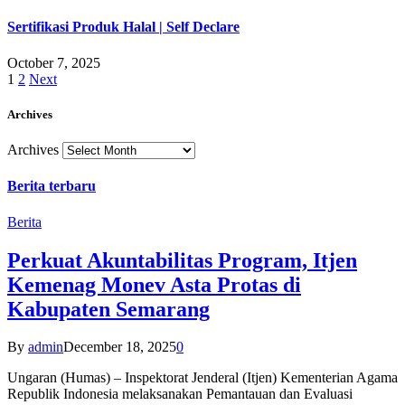
Sertifikasi Produk Halal | Self Declare
October 7, 2025
1
2
Next
Archives
Archives
Berita terbaru
Berita
Perkuat Akuntabilitas Program, Itjen
Kemenag Monev Asta Protas di
Kabupaten Semarang
By
admin
December 18, 2025
0
Ungaran (Humas) – Inspektorat Jenderal (Itjen) Kementerian Agama
Republik Indonesia melaksanakan Pemantauan dan Evaluasi