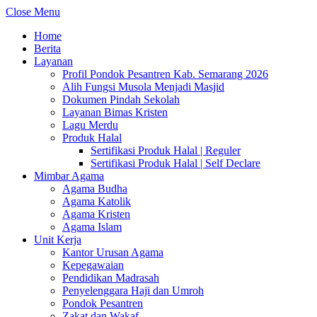
Close Menu
Home
Berita
Layanan
Profil Pondok Pesantren Kab. Semarang 2026
Alih Fungsi Musola Menjadi Masjid
Dokumen Pindah Sekolah
Layanan Bimas Kristen
Lagu Merdu
Produk Halal
Sertifikasi Produk Halal | Reguler
Sertifikasi Produk Halal | Self Declare
Mimbar Agama
Agama Budha
Agama Katolik
Agama Kristen
Agama Islam
Unit Kerja
Kantor Urusan Agama
Kepegawaian
Pendidikan Madrasah
Penyelenggara Haji dan Umroh
Pondok Pesantren
Zakat dan Wakaf