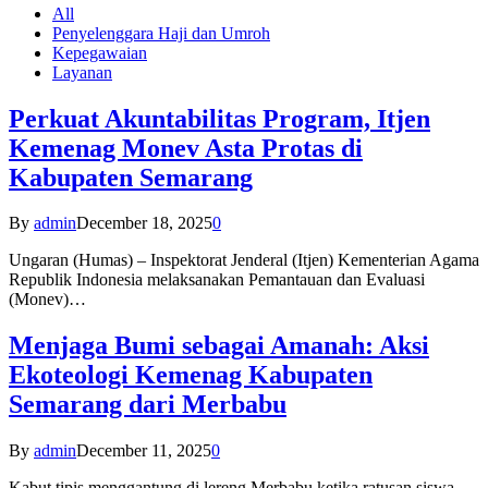
All
Penyelenggara Haji dan Umroh
Kepegawaian
Layanan
Perkuat Akuntabilitas Program, Itjen
Kemenag Monev Asta Protas di
Kabupaten Semarang
By
admin
December 18, 2025
0
Ungaran (Humas) – Inspektorat Jenderal (Itjen) Kementerian Agama
Republik Indonesia melaksanakan Pemantauan dan Evaluasi
(Monev)…
Menjaga Bumi sebagai Amanah: Aksi
Ekoteologi Kemenag Kabupaten
Semarang dari Merbabu
By
admin
December 11, 2025
0
Kabut tipis menggantung di lereng Merbabu ketika ratusan siswa-