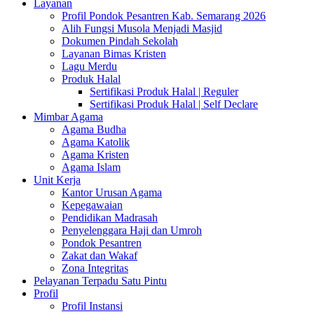
Layanan
Profil Pondok Pesantren Kab. Semarang 2026
Alih Fungsi Musola Menjadi Masjid
Dokumen Pindah Sekolah
Layanan Bimas Kristen
Lagu Merdu
Produk Halal
Sertifikasi Produk Halal | Reguler
Sertifikasi Produk Halal | Self Declare
Mimbar Agama
Agama Budha
Agama Katolik
Agama Kristen
Agama Islam
Unit Kerja
Kantor Urusan Agama
Kepegawaian
Pendidikan Madrasah
Penyelenggara Haji dan Umroh
Pondok Pesantren
Zakat dan Wakaf
Zona Integritas
Pelayanan Terpadu Satu Pintu
Profil
Profil Instansi