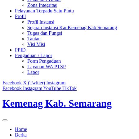
Zona Integritas
Pelayanan Terpadu Satu Pintu
Profil
Profil Instansi
Sejarah Instansi KanKemenag Kab Semarang
Tugas dan Fungsi
Tautan
Visi Misi
PPID
Pengaduan / Lapor
Form Pengaduan
Layanan WA PTSP
Lapor
Facebook
X (Twitter)
Instagram
Facebook
Instagram
YouTube
TikTok
Kemenag Kab. Semarang
Home
Berita