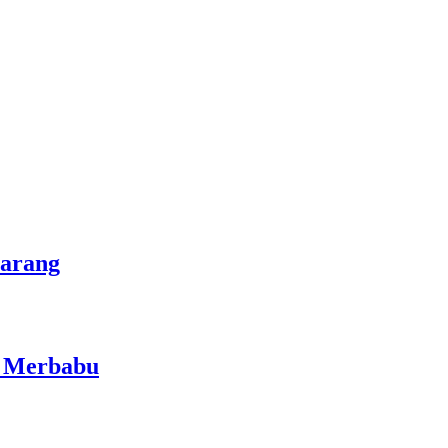
marang
i Merbabu