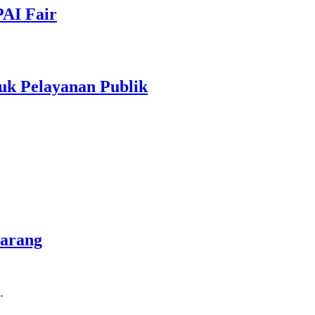
PAI Fair
uk Pelayanan Publik
marang
…