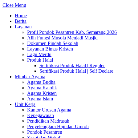
Close Menu
Home
Berita
Layanan
Profil Pondok Pesantren Kab. Semarang 2026
Alih Fungsi Musola Menjadi Masjid
Dokumen Pindah Sekolah
Layanan Bimas Kristen
Lagu Merdu
Produk Halal
Sertifikasi Produk Halal | Reguler
Sertifikasi Produk Halal | Self Declare
Mimbar Agama
Agama Budha
Agama Katolik
Agama Kristen
Agama Islam
Unit Kerja
Kantor Urusan Agama
Kepegawaian
Pendidikan Madrasah
Penyelenggara Haji dan Umroh
Pondok Pesantren
Zakat dan Wakaf