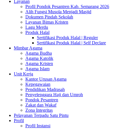
Layanan
Profil Pondok Pesantren Kab. Semarang 2026
Alih Fungsi Musola Menjadi Masjid
Dokumen Pindah Sekolah
Layanan Bimas Kristen
Lagu Merdu
Produk Halal
Sertifikasi Produk Halal | Reguler
Sertifikasi Produk Halal | Self Declare
Mimbar Agama
Agama Budha
Agama Katolik
Agama Kristen
Agama Islam
Unit Kerja
Kantor Urusan Agama
Kepegawaian
Pendidikan Madrasah
Penyelenggara Haji dan Umroh
Pondok Pesantren
Zakat dan Wakaf
Zona Integritas
Pelayanan Terpadu Satu Pintu
Profil
Profil Instansi