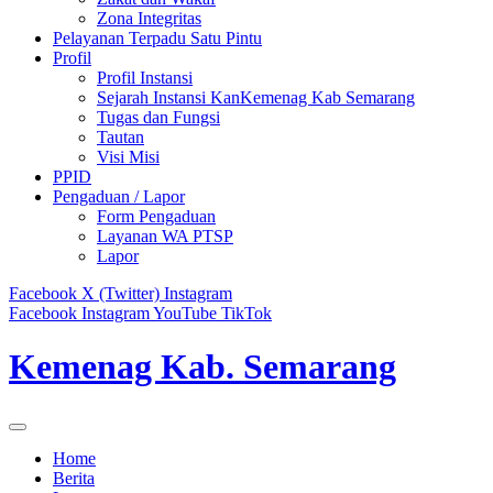
Zona Integritas
Pelayanan Terpadu Satu Pintu
Profil
Profil Instansi
Sejarah Instansi KanKemenag Kab Semarang
Tugas dan Fungsi
Tautan
Visi Misi
PPID
Pengaduan / Lapor
Form Pengaduan
Layanan WA PTSP
Lapor
Facebook
X (Twitter)
Instagram
Facebook
Instagram
YouTube
TikTok
Kemenag Kab. Semarang
Home
Berita