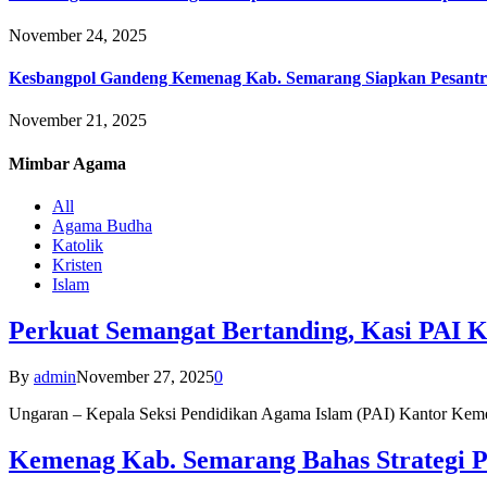
November 24, 2025
Kesbangpol Gandeng Kemenag Kab. Semarang Siapkan Pesantr
November 21, 2025
Mimbar
Agama
All
Agama Budha
Katolik
Kristen
Islam
Perkuat Semangat Bertanding, Kasi PAI 
By
admin
November 27, 2025
0
Ungaran – Kepala Seksi Pendidikan Agama Islam (PAI) Kantor K
Kemenag Kab. Semarang Bahas Strategi P