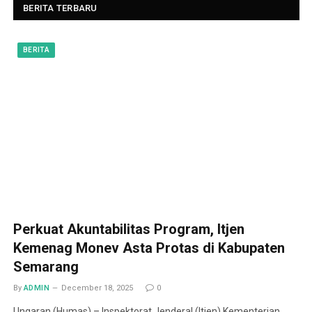
BERITA TERBARU
BERITA
Perkuat Akuntabilitas Program, Itjen
Kemenag Monev Asta Protas di Kabupaten
Semarang
By
ADMIN
December 18, 2025
0
Ungaran (Humas) – Inspektorat Jenderal (Itjen) Kementerian