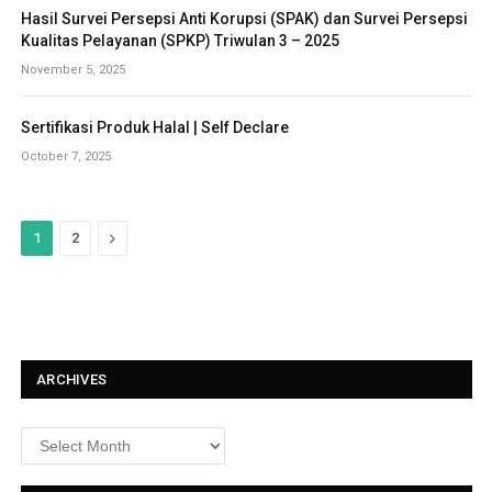
Hasil Survei Persepsi Anti Korupsi (SPAK) dan Survei Persepsi
Kualitas Pelayanan (SPKP) Triwulan 3 – 2025
November 5, 2025
Sertifikasi Produk Halal | Self Declare
October 7, 2025
N
1
2
e
x
t
ARCHIVES