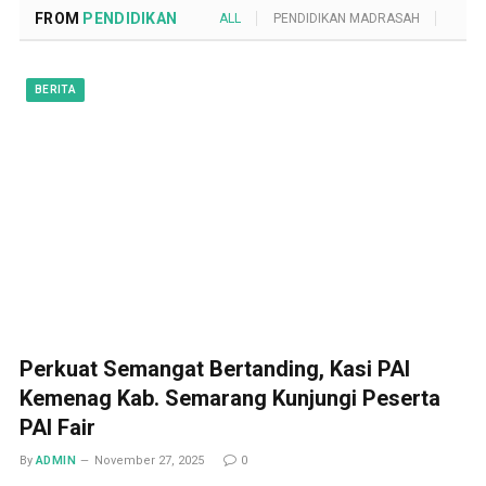
FROM
PENDIDIKAN
ALL
PENDIDIKAN MADRASAH
POND
BERITA
Perkuat Semangat Bertanding, Kasi PAI
Kemenag Kab. Semarang Kunjungi Peserta
PAI Fair
By
ADMIN
November 27, 2025
0