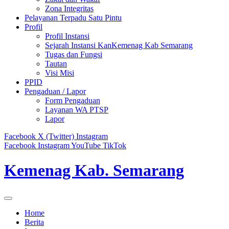
Zona Integritas
Pelayanan Terpadu Satu Pintu
Profil
Profil Instansi
Sejarah Instansi KanKemenag Kab Semarang
Tugas dan Fungsi
Tautan
Visi Misi
PPID
Pengaduan / Lapor
Form Pengaduan
Layanan WA PTSP
Lapor
Facebook
X (Twitter)
Instagram
Facebook
Instagram
YouTube
TikTok
Kemenag Kab. Semarang
Home
Berita