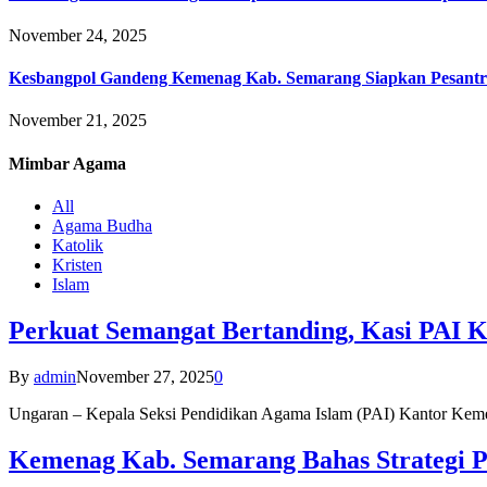
November 24, 2025
Kesbangpol Gandeng Kemenag Kab. Semarang Siapkan Pesantr
November 21, 2025
Mimbar
Agama
All
Agama Budha
Katolik
Kristen
Islam
Perkuat Semangat Bertanding, Kasi PAI 
By
admin
November 27, 2025
0
Ungaran – Kepala Seksi Pendidikan Agama Islam (PAI) Kantor K
Kemenag Kab. Semarang Bahas Strategi P