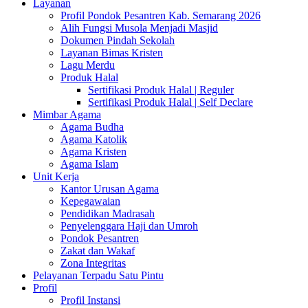
Layanan
Profil Pondok Pesantren Kab. Semarang 2026
Alih Fungsi Musola Menjadi Masjid
Dokumen Pindah Sekolah
Layanan Bimas Kristen
Lagu Merdu
Produk Halal
Sertifikasi Produk Halal | Reguler
Sertifikasi Produk Halal | Self Declare
Mimbar Agama
Agama Budha
Agama Katolik
Agama Kristen
Agama Islam
Unit Kerja
Kantor Urusan Agama
Kepegawaian
Pendidikan Madrasah
Penyelenggara Haji dan Umroh
Pondok Pesantren
Zakat dan Wakaf
Zona Integritas
Pelayanan Terpadu Satu Pintu
Profil
Profil Instansi