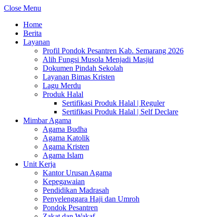
Close Menu
Home
Berita
Layanan
Profil Pondok Pesantren Kab. Semarang 2026
Alih Fungsi Musola Menjadi Masjid
Dokumen Pindah Sekolah
Layanan Bimas Kristen
Lagu Merdu
Produk Halal
Sertifikasi Produk Halal | Reguler
Sertifikasi Produk Halal | Self Declare
Mimbar Agama
Agama Budha
Agama Katolik
Agama Kristen
Agama Islam
Unit Kerja
Kantor Urusan Agama
Kepegawaian
Pendidikan Madrasah
Penyelenggara Haji dan Umroh
Pondok Pesantren
Zakat dan Wakaf