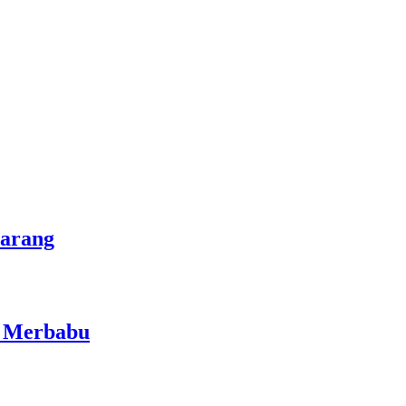
marang
i Merbabu