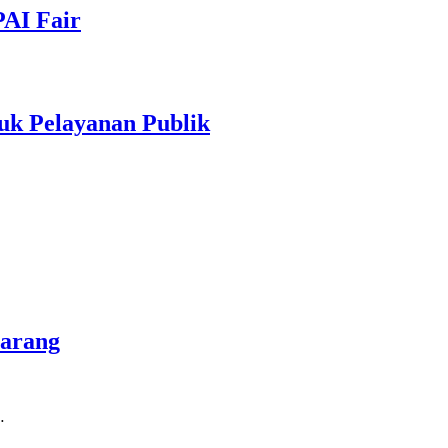
PAI Fair
uk Pelayanan Publik
marang
…