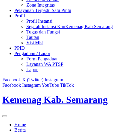
Zona Integritas
Pelayanan Terpadu Satu Pintu
Profil
Profil Instansi
Sejarah Instansi KanKemenag Kab Semarang
Tugas dan Fungsi
Tautan
Visi Misi
PPID
Pengaduan / Lapor
Form Pengaduan
Layanan WA PTSP
Lapor
Facebook
X (Twitter)
Instagram
Facebook
Instagram
YouTube
TikTok
Kemenag Kab. Semarang
Home
Berita