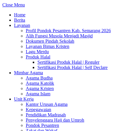
Close Menu
Home
Berita
Layanan
Profil Pondok Pesantren Kab. Semarang 2026
Alih Fungsi Musola Menjadi Masjid
Dokumen Pindah Sekolah
Layanan Bimas Kristen
Lagu Merdu
Produk Halal
Sertifikasi Produk Halal | Reguler
Sertifikasi Produk Halal | Self Declare
Mimbar Agama
Agama Budha
Agama Katolik
Agama Kristen
Agama Islam
Unit Kerja
Kantor Urusan Agama
Kepegawaian
Pendidikan Madrasah
Penyelenggara Haji dan Umroh
Pondok Pesantren
Zakat dan Wakaf