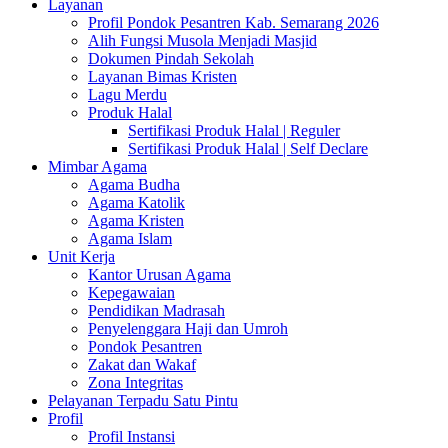
Layanan
Profil Pondok Pesantren Kab. Semarang 2026
Alih Fungsi Musola Menjadi Masjid
Dokumen Pindah Sekolah
Layanan Bimas Kristen
Lagu Merdu
Produk Halal
Sertifikasi Produk Halal | Reguler
Sertifikasi Produk Halal | Self Declare
Mimbar Agama
Agama Budha
Agama Katolik
Agama Kristen
Agama Islam
Unit Kerja
Kantor Urusan Agama
Kepegawaian
Pendidikan Madrasah
Penyelenggara Haji dan Umroh
Pondok Pesantren
Zakat dan Wakaf
Zona Integritas
Pelayanan Terpadu Satu Pintu
Profil
Profil Instansi