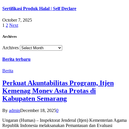
Sertifikasi Produk Halal | Self Declare
October 7, 2025
1
2
Next
Archives
Archives
Berita terbaru
Berita
Perkuat Akuntabilitas Program, Itjen
Kemenag Monev Asta Protas di
Kabupaten Semarang
By
admin
December 18, 2025
0
Ungaran (Humas) – Inspektorat Jenderal (Itjen) Kementerian Agama
Republik Indonesia melaksanakan Pemantauan dan Evaluasi