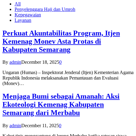
All
Penyelenggara Haji dan Umroh
Kepegawaian
Layanan
Perkuat Akuntabilitas Program, Itjen
Kemenag Monev Asta Protas di
Kabupaten Semarang
By
admin
December 18, 2025
0
Ungaran (Humas) – Inspektorat Jenderal (Itjen) Kementerian Agama
Republik Indonesia melaksanakan Pemantauan dan Evaluasi
(Monev)…
Menjaga Bumi sebagai Amanah: Aksi
Ekoteologi Kemenag Kabupaten
Semarang dari Merbabu
By
admin
December 11, 2025
0
Kabut tipis menggantung di lereng Merbabu ketika ratusan siswa-