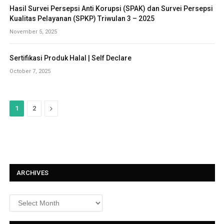
Hasil Survei Persepsi Anti Korupsi (SPAK) dan Survei Persepsi
Kualitas Pelayanan (SPKP) Triwulan 3 – 2025
November 5, 2025
Sertifikasi Produk Halal | Self Declare
October 7, 2025
N
1
2
e
x
t
ARCHIVES