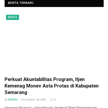
BERITA TERBARU
BERITA
Perkuat Akuntabilitas Program, Itjen
Kemenag Monev Asta Protas di Kabupaten
Semarang
By
ADMIN
December 18, 2025
0
Ungaran (Humas) – Inspektorat Jenderal (Itjen) Kementerian