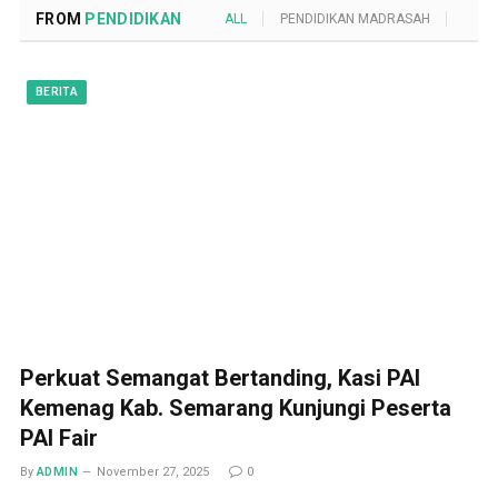
FROM
PENDIDIKAN
ALL
PENDIDIKAN MADRASAH
POND
BERITA
Perkuat Semangat Bertanding, Kasi PAI
Kemenag Kab. Semarang Kunjungi Peserta
PAI Fair
By
ADMIN
November 27, 2025
0