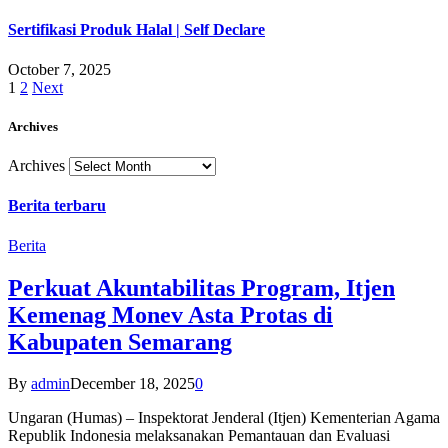
Sertifikasi Produk Halal | Self Declare
October 7, 2025
1
2
Next
Archives
Archives
Berita terbaru
Berita
Perkuat Akuntabilitas Program, Itjen
Kemenag Monev Asta Protas di
Kabupaten Semarang
By
admin
December 18, 2025
0
Ungaran (Humas) – Inspektorat Jenderal (Itjen) Kementerian Agama
Republik Indonesia melaksanakan Pemantauan dan Evaluasi