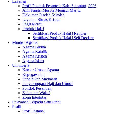
Layanan
Profil Pondok Pesantren Kab. Semarang 2026
Alih Fungsi Musola Menjadi Masjid
Dokumen Pindah Sekolah
Layanan Bimas Kristen
Lagu Merdu
Produk Halal
Sertifikasi Produk Halal | Reguler
Sertifikasi Produk Halal | Self Declare
Mimbar Agama
Agama Budha
Agama Katolik
Agama Kristen
Agama Islam
Unit Kerja
Kantor Urusan Agama
Kepegawaian
Pendidikan Madrasah
Penyelenggara Haji dan Umroh
Pondok Pesantren
Zakat dan Wakaf
Zona Integritas
Pelayanan Terpadu Satu Pintu
Profil
Profil Instansi