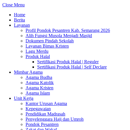
Close Menu
Home
Berita
Layanan
Profil Pondok Pesantren Kab. Semarang 2026
Alih Fungsi Musola Menjadi Masjid
Dokumen Pindah Sekolah
Layanan Bimas Kristen
Lagu Merdu
Produk Halal
Sertifikasi Produk Halal | Reguler
Sertifikasi Produk Halal | Self Declare
Mimbar Agama
Agama Budha
Agama Katolik
Agama Kristen
Agama Islam
Unit Kerja
Kantor Urusan Agama
Kepegawaian
Pendidikan Madrasah
Penyelenggara Haji dan Umroh
Pondok Pesantren
Zakat dan Wakaf