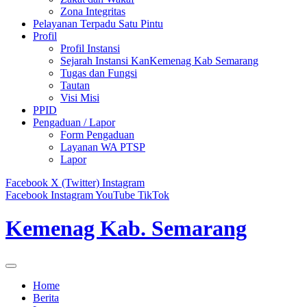
Zona Integritas
Pelayanan Terpadu Satu Pintu
Profil
Profil Instansi
Sejarah Instansi KanKemenag Kab Semarang
Tugas dan Fungsi
Tautan
Visi Misi
PPID
Pengaduan / Lapor
Form Pengaduan
Layanan WA PTSP
Lapor
Facebook
X (Twitter)
Instagram
Facebook
Instagram
YouTube
TikTok
Kemenag Kab. Semarang
Home
Berita