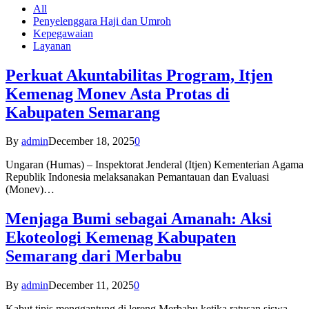
All
Penyelenggara Haji dan Umroh
Kepegawaian
Layanan
Perkuat Akuntabilitas Program, Itjen
Kemenag Monev Asta Protas di
Kabupaten Semarang
By
admin
December 18, 2025
0
Ungaran (Humas) – Inspektorat Jenderal (Itjen) Kementerian Agama
Republik Indonesia melaksanakan Pemantauan dan Evaluasi
(Monev)…
Menjaga Bumi sebagai Amanah: Aksi
Ekoteologi Kemenag Kabupaten
Semarang dari Merbabu
By
admin
December 11, 2025
0
Kabut tipis menggantung di lereng Merbabu ketika ratusan siswa-