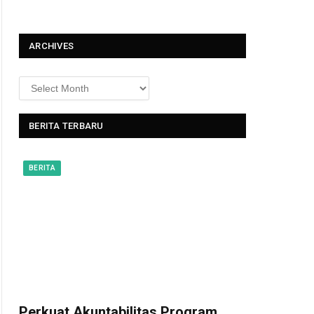
t
ARCHIVES
BERITA TERBARU
BERITA
Perkuat Akuntabilitas Program,