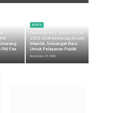
BERITA
at
Optimalisasi Formasi PPPK
 PAI
2025: ASN Kemenag Resmi
emarang
Dilantik, Semangat Baru
 PAI Fair
Untuk Pelayanan Publik
November 27, 2025