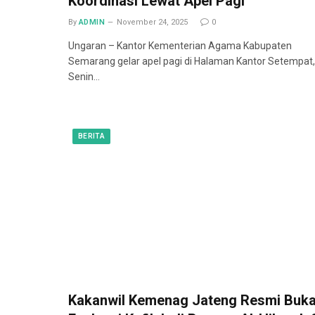
Koordinasi Lewat Apel Pagi
By
ADMIN
November 24, 2025
0
Ungaran – Kantor Kementerian Agama Kabupaten
Semarang gelar apel pagi di Halaman Kantor Setempat,
Senin…
BERITA
Kakanwil Kemenag Jateng Resmi Buk