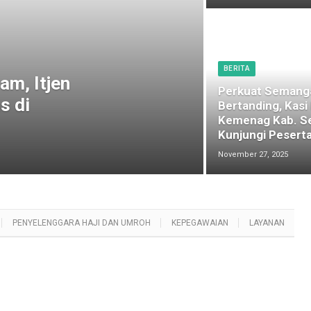
BERITA
am, Itjen
Perkuat Semang
s di
Bertanding, Kasi
Kemenag Kab. S
Kunjungi Peserta
November 27, 2025
PENYELENGGARA HAJI DAN UMROH
KEPEGAWAIAN
LAYANAN