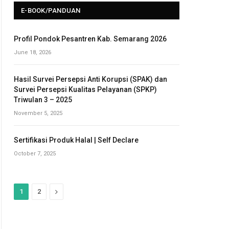
E-BOOK/PANDUAN
Profil Pondok Pesantren Kab. Semarang 2026
June 18, 2026
Hasil Survei Persepsi Anti Korupsi (SPAK) dan
Survei Persepsi Kualitas Pelayanan (SPKP)
Triwulan 3 – 2025
November 5, 2025
Sertifikasi Produk Halal | Self Declare
October 7, 2025
N
1
2
e
x