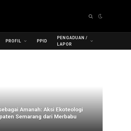
PENGADUAN /
PROFIL
PPID
LAPOR
ebagai Amanah: Aksi Ekoteologi
aten Semarang dari Merbabu