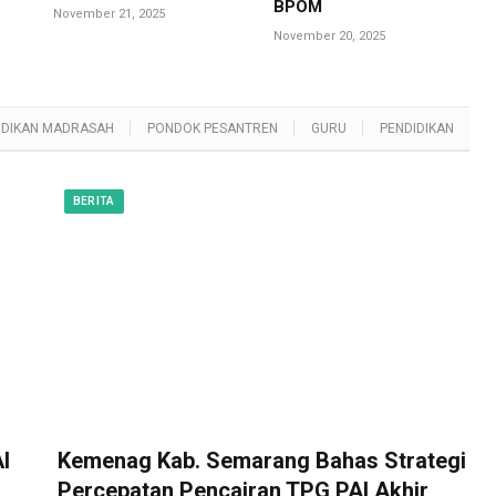
BPOM
November 21, 2025
November 20, 2025
IDIKAN MADRASAH
PONDOK PESANTREN
GURU
PENDIDIKAN
BERITA
I
Kemenag Kab. Semarang Bahas Strategi
Percepatan Pencairan TPG PAI Akhir