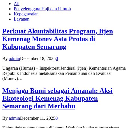
All
Penyelenggara Haji dan Umroh
Kepegawaian
Layanan
Perkuat Akuntabilitas Program, Itjen
Kemenag Monev Asta Protas di
Kabupaten Semarang
By
admin
December 18, 2025
0
Ungaran (Humas) – Inspektorat Jenderal (Itjen) Kementerian Agama
Republik Indonesia melaksanakan Pemantauan dan Evaluasi
(Monev)…
Menjaga Bumi sebagai Amanah: Aksi
Ekoteologi Kemenag Kabupaten
Semarang dari Merbabu
By
admin
December 11, 2025
0
Kabut tipis menggantung di lereng Merbabu ketika ratusan siswa-