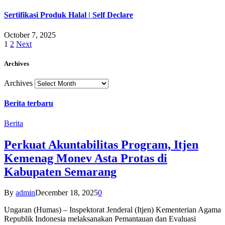
Sertifikasi Produk Halal | Self Declare
October 7, 2025
1
2
Next
Archives
Archives
Berita terbaru
Berita
Perkuat Akuntabilitas Program, Itjen
Kemenag Monev Asta Protas di
Kabupaten Semarang
By
admin
December 18, 2025
0
Ungaran (Humas) – Inspektorat Jenderal (Itjen) Kementerian Agama
Republik Indonesia melaksanakan Pemantauan dan Evaluasi