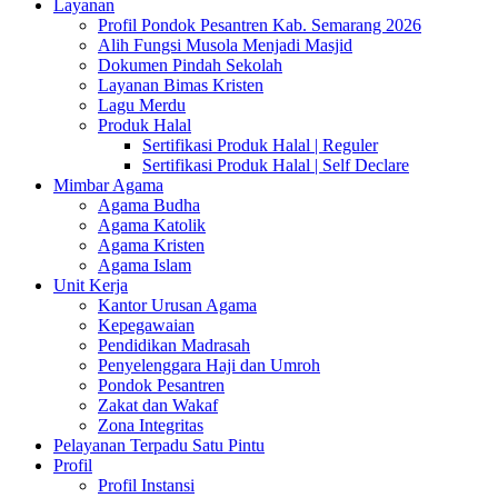
Layanan
Profil Pondok Pesantren Kab. Semarang 2026
Alih Fungsi Musola Menjadi Masjid
Dokumen Pindah Sekolah
Layanan Bimas Kristen
Lagu Merdu
Produk Halal
Sertifikasi Produk Halal | Reguler
Sertifikasi Produk Halal | Self Declare
Mimbar Agama
Agama Budha
Agama Katolik
Agama Kristen
Agama Islam
Unit Kerja
Kantor Urusan Agama
Kepegawaian
Pendidikan Madrasah
Penyelenggara Haji dan Umroh
Pondok Pesantren
Zakat dan Wakaf
Zona Integritas
Pelayanan Terpadu Satu Pintu
Profil
Profil Instansi