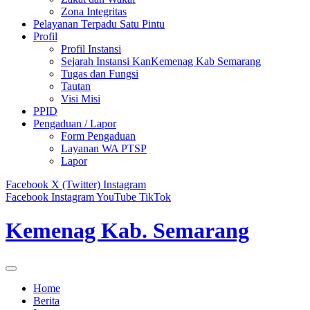
Zona Integritas
Pelayanan Terpadu Satu Pintu
Profil
Profil Instansi
Sejarah Instansi KanKemenag Kab Semarang
Tugas dan Fungsi
Tautan
Visi Misi
PPID
Pengaduan / Lapor
Form Pengaduan
Layanan WA PTSP
Lapor
Facebook
X (Twitter)
Instagram
Facebook
Instagram
YouTube
TikTok
Kemenag Kab. Semarang
Home
Berita