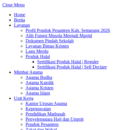
Close Menu
Home
Berita
Layanan
Profil Pondok Pesantren Kab. Semarang 2026
Alih Fungsi Musola Menjadi Masjid
Dokumen Pindah Sekolah
Layanan Bimas Kristen
Lagu Merdu
Produk Halal
Sertifikasi Produk Halal | Reguler
Sertifikasi Produk Halal | Self Declare
Mimbar Agama
Agama Budha
Agama Katolik
Agama Kristen
Agama Islam
Unit Kerja
Kantor Urusan Agama
Kepegawaian
Pendidikan Madrasah
Penyelenggara Haji dan Umroh
Pondok Pesantren
Zakat dan Wakaf