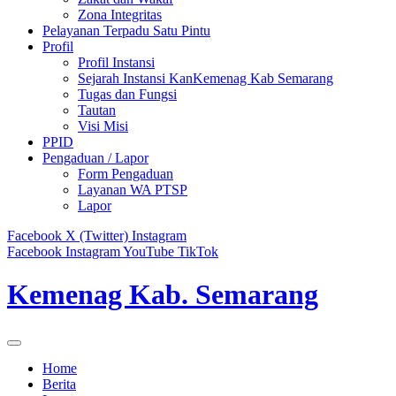
Zona Integritas
Pelayanan Terpadu Satu Pintu
Profil
Profil Instansi
Sejarah Instansi KanKemenag Kab Semarang
Tugas dan Fungsi
Tautan
Visi Misi
PPID
Pengaduan / Lapor
Form Pengaduan
Layanan WA PTSP
Lapor
Facebook
X (Twitter)
Instagram
Facebook
Instagram
YouTube
TikTok
Kemenag Kab. Semarang
Home
Berita