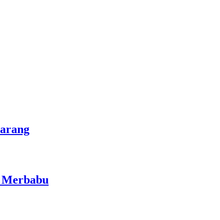
marang
i Merbabu