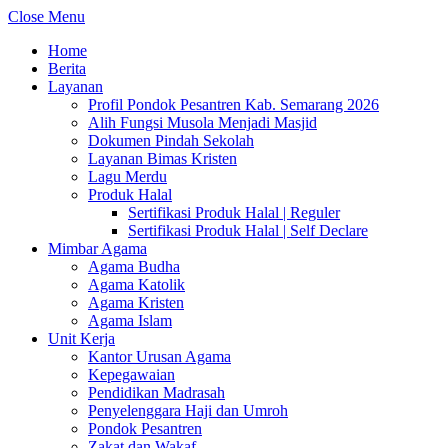
Close Menu
Home
Berita
Layanan
Profil Pondok Pesantren Kab. Semarang 2026
Alih Fungsi Musola Menjadi Masjid
Dokumen Pindah Sekolah
Layanan Bimas Kristen
Lagu Merdu
Produk Halal
Sertifikasi Produk Halal | Reguler
Sertifikasi Produk Halal | Self Declare
Mimbar Agama
Agama Budha
Agama Katolik
Agama Kristen
Agama Islam
Unit Kerja
Kantor Urusan Agama
Kepegawaian
Pendidikan Madrasah
Penyelenggara Haji dan Umroh
Pondok Pesantren
Zakat dan Wakaf