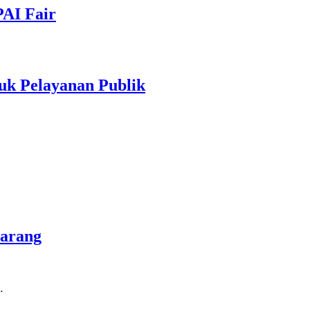
PAI Fair
uk Pelayanan Publik
marang
…