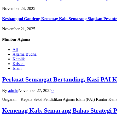
November 24, 2025
Kesbangpol Gandeng Kemenag Kab. Semarang Siapkan Pesantr
November 21, 2025
Mimbar
Agama
All
Agama Budha
Katolik
Kristen
Islam
Perkuat Semangat Bertanding, Kasi PAI 
By
admin
November 27, 2025
0
Ungaran – Kepala Seksi Pendidikan Agama Islam (PAI) Kantor K
Kemenag Kab. Semarang Bahas Strategi P