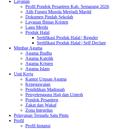
Layanan
Profil Pondok Pesantren Kab. Semarang 2026
Alih Fungsi Musola Menjadi Masjid
Dokumen Pindah Sekolah
Layanan Bimas Kristen
Lagu Merdu
Produk Halal
Sertifikasi Produk Halal | Reguler
Sertifikasi Produk Halal | Self Declare
Mimbar Agama
Agama Budha
Agama Katolik
Agama Kristen
Agama Islam
Unit Kerja
Kantor Urusan Agama
Kepegawaian
Pendidikan Madrasah
Penyelenggara Haji dan Umroh
Pondok Pesantren
Zakat dan Wakaf
Zona Integritas
Pelayanan Terpadu Satu Pintu
Profil
Profil Instansi