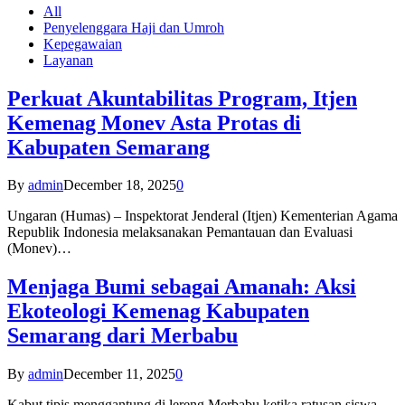
All
Penyelenggara Haji dan Umroh
Kepegawaian
Layanan
Perkuat Akuntabilitas Program, Itjen
Kemenag Monev Asta Protas di
Kabupaten Semarang
By
admin
December 18, 2025
0
Ungaran (Humas) – Inspektorat Jenderal (Itjen) Kementerian Agama
Republik Indonesia melaksanakan Pemantauan dan Evaluasi
(Monev)…
Menjaga Bumi sebagai Amanah: Aksi
Ekoteologi Kemenag Kabupaten
Semarang dari Merbabu
By
admin
December 11, 2025
0
Kabut tipis menggantung di lereng Merbabu ketika ratusan siswa-