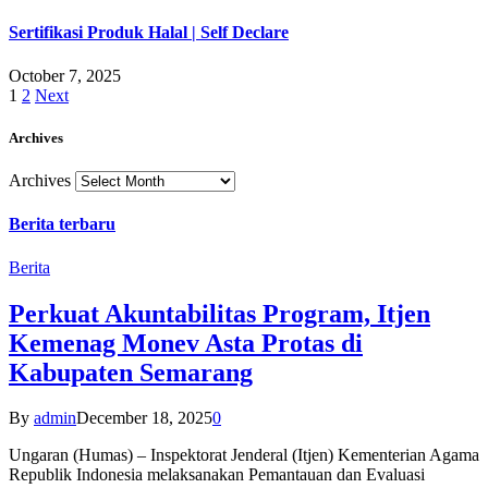
Sertifikasi Produk Halal | Self Declare
October 7, 2025
1
2
Next
Archives
Archives
Berita terbaru
Berita
Perkuat Akuntabilitas Program, Itjen
Kemenag Monev Asta Protas di
Kabupaten Semarang
By
admin
December 18, 2025
0
Ungaran (Humas) – Inspektorat Jenderal (Itjen) Kementerian Agama
Republik Indonesia melaksanakan Pemantauan dan Evaluasi