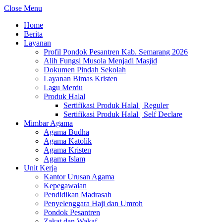
Close Menu
Home
Berita
Layanan
Profil Pondok Pesantren Kab. Semarang 2026
Alih Fungsi Musola Menjadi Masjid
Dokumen Pindah Sekolah
Layanan Bimas Kristen
Lagu Merdu
Produk Halal
Sertifikasi Produk Halal | Reguler
Sertifikasi Produk Halal | Self Declare
Mimbar Agama
Agama Budha
Agama Katolik
Agama Kristen
Agama Islam
Unit Kerja
Kantor Urusan Agama
Kepegawaian
Pendidikan Madrasah
Penyelenggara Haji dan Umroh
Pondok Pesantren
Zakat dan Wakaf