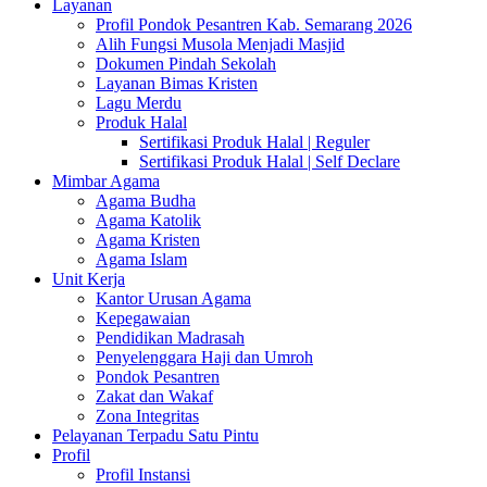
Layanan
Profil Pondok Pesantren Kab. Semarang 2026
Alih Fungsi Musola Menjadi Masjid
Dokumen Pindah Sekolah
Layanan Bimas Kristen
Lagu Merdu
Produk Halal
Sertifikasi Produk Halal | Reguler
Sertifikasi Produk Halal | Self Declare
Mimbar Agama
Agama Budha
Agama Katolik
Agama Kristen
Agama Islam
Unit Kerja
Kantor Urusan Agama
Kepegawaian
Pendidikan Madrasah
Penyelenggara Haji dan Umroh
Pondok Pesantren
Zakat dan Wakaf
Zona Integritas
Pelayanan Terpadu Satu Pintu
Profil
Profil Instansi