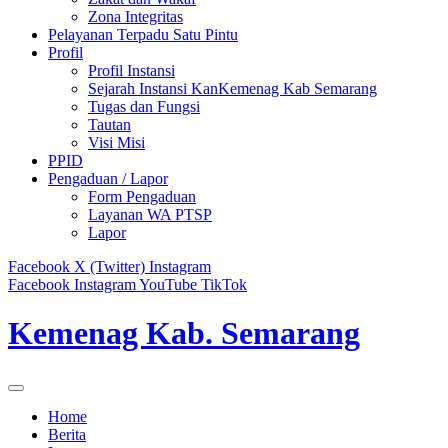
Zona Integritas
Pelayanan Terpadu Satu Pintu
Profil
Profil Instansi
Sejarah Instansi KanKemenag Kab Semarang
Tugas dan Fungsi
Tautan
Visi Misi
PPID
Pengaduan / Lapor
Form Pengaduan
Layanan WA PTSP
Lapor
Facebook
X (Twitter)
Instagram
Facebook
Instagram
YouTube
TikTok
Kemenag Kab. Semarang
Home
Berita