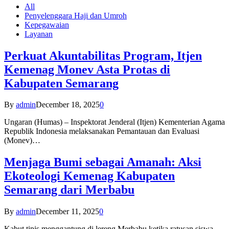
All
Penyelenggara Haji dan Umroh
Kepegawaian
Layanan
Perkuat Akuntabilitas Program, Itjen
Kemenag Monev Asta Protas di
Kabupaten Semarang
By
admin
December 18, 2025
0
Ungaran (Humas) – Inspektorat Jenderal (Itjen) Kementerian Agama
Republik Indonesia melaksanakan Pemantauan dan Evaluasi
(Monev)…
Menjaga Bumi sebagai Amanah: Aksi
Ekoteologi Kemenag Kabupaten
Semarang dari Merbabu
By
admin
December 11, 2025
0
Kabut tipis menggantung di lereng Merbabu ketika ratusan siswa-