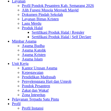
Layanan
Profil Pondok Pesantren Kab. Semarang 2026
Alih Fungsi Musola Menjadi Masjid
Dokumen Pindah Sekolah
Layanan Bimas Kristen
Lagu Merdu
Produk Halal
Sertifikasi Produk Halal | Reguler
Sertifikasi Produk Halal | Self Declare
Mimbar Agama
Agama Budha
Agama Katolik
Agama Kristen
Agama Islam
Unit Kerja
Kantor Urusan Agama
Kepegawaian
Pendidikan Madrasah
Penyelenggara Haji dan Umroh
Pondok Pesantren
Zakat dan Wakaf
Zona Integritas
Pelayanan Terpadu Satu Pintu
Profil
Profil Instansi