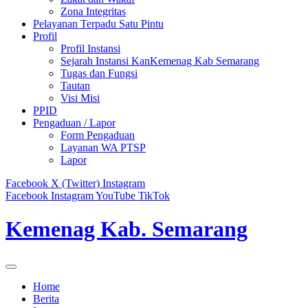
Zona Integritas
Pelayanan Terpadu Satu Pintu
Profil
Profil Instansi
Sejarah Instansi KanKemenag Kab Semarang
Tugas dan Fungsi
Tautan
Visi Misi
PPID
Pengaduan / Lapor
Form Pengaduan
Layanan WA PTSP
Lapor
Facebook
X (Twitter)
Instagram
Facebook
Instagram
YouTube
TikTok
Kemenag Kab. Semarang
Home
Berita