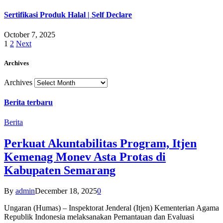
Sertifikasi Produk Halal | Self Declare
October 7, 2025
1
2
Next
Archives
Archives
Berita terbaru
Berita
Perkuat Akuntabilitas Program, Itjen
Kemenag Monev Asta Protas di
Kabupaten Semarang
By
admin
December 18, 2025
0
Ungaran (Humas) – Inspektorat Jenderal (Itjen) Kementerian Agama
Republik Indonesia melaksanakan Pemantauan dan Evaluasi