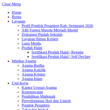
Close Menu
Home
Berita
Layanan
Profil Pondok Pesantren Kab. Semarang 2026
Alih Fungsi Musola Menjadi Masjid
Dokumen Pindah Sekolah
Layanan Bimas Kristen
Lagu Merdu
Produk Halal
Sertifikasi Produk Halal | Reguler
Sertifikasi Produk Halal | Self Declare
Mimbar Agama
Agama Budha
Agama Katolik
Agama Kristen
Agama Islam
Unit Kerja
Kantor Urusan Agama
Kepegawaian
Pendidikan Madrasah
Penyelenggara Haji dan Umroh
Pondok Pesantren
Zakat dan Wakaf